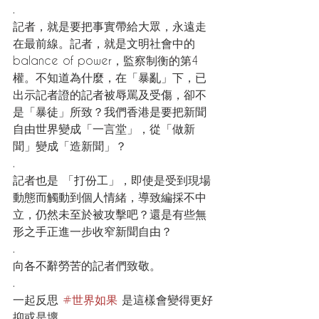
.
記者，就是要把事實帶給大眾，永遠走
在最前線。記者，就是文明社會中的
balance of power，監察制衡的第4
權。不知道為什麼，在「暴亂」下，已
出示記者證的記者被辱罵及受傷，卻不
是「暴徒」所致？我們香港是要把新聞
自由世界變成「一言堂」，從「做新
聞」變成「造新聞」？
.
記者也是 「打份工」，即使是受到現場
動態而觸動到個人情緒，導致編採不中
立，仍然未至於被攻擊吧？還是有些無
形之手正進一步收窄新聞自由？
.
向各不辭勞苦的記者們致敬。
.
一起反思 
#世界如果
 是這樣會變得更好
抑或是壞