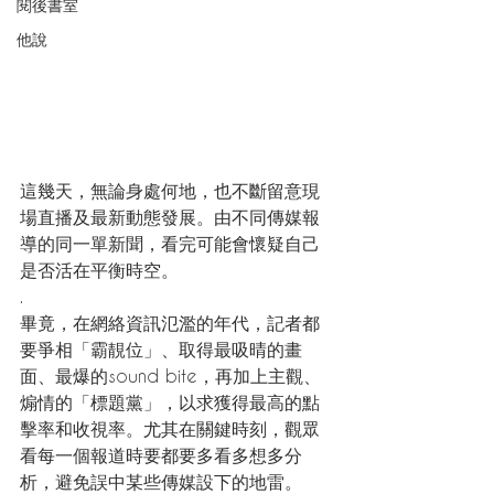
閱後書室
他說
這幾天，無論身處何地，也不斷留意現
場直播及最新動態發展。由不同傳媒報
導的同一單新聞，看完可能會懷疑自己
是否活在平衡時空。
.
畢竟，在網絡資訊氾濫的年代，記者都
要爭相「霸靚位」、取得最吸晴的畫
面、最爆的sound bite，再加上主觀、
煽情的「標題黨」，以求獲得最高的點
擊率和收視率。尤其在關鍵時刻，觀眾
看每一個報道時要都要多看多想多分
析，避免誤中某些傳媒設下的地雷。