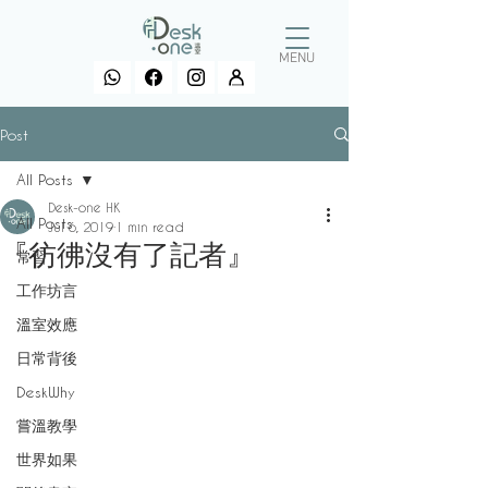
MENU
Post
All Posts
Desk-one HK
All Posts
Jul 6, 2019
1 min read
『彷彿沒有了記者』
常習
工作坊言
溫室效應
日常背後
DeskWhy
嘗溫教學
世界如果