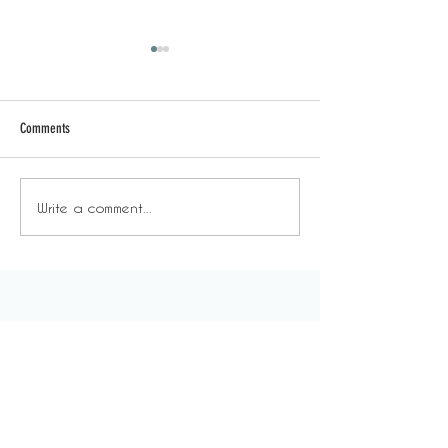
Comments
恐懼成為生活常態
習慣讓不合理變
Write a comment...
About Us
For Everyone
Our Story
Space & Service