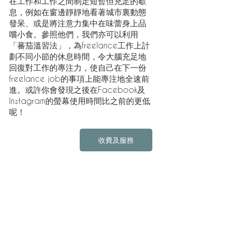
在工作和工作之間制定短暫但充足的歇
息，例如在窗邊靜靜地看著城市裏動態
發呆、或是將注意力集中在味蕾身上品
嚐小食。參照他們，我們亦可以利用
「蕃茄溫習法」，為freelance工作上計
劃不同小節的休息時間，令大腦充足地
回復對工作的專注力，使自己在下一份 
freelance job的事項上能專注地全速前
進。或許你會發現之後在Facebook及
Instagram的螢幕使用時間比之前的更低
呢！
收費及服務