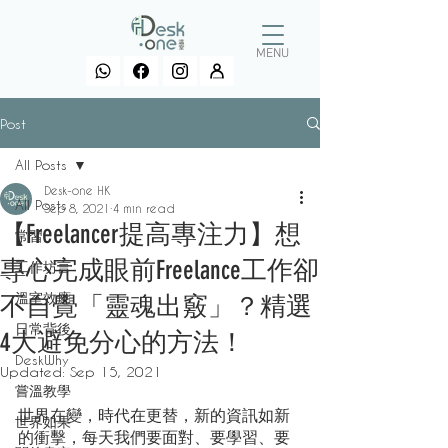
MENU
Post
All Posts
Desk-one HK
All Posts
Sep 8, 2021
4 min read
【Freelancer提高專注力】想
常習
專心完成眼前Freelance工作卻
工作坊言
溫室效應
不自覺「靈魂出竅」？精選
日常背後
4大避免分心的方法！
DeskWhy
Updated:
Sep 15, 2021
嘗溫教學
世界在變，時代在更替，新的資訊如新
世界如果
的衝擊，每天我們要面對、要學習、要