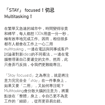
「STAY」 focused！切忌
Multitasking！
在繁華又急速的城市中，時間變得珍貴
和稀罕，每人都想100%用盡一分一秒，
極有效率地完成工作。因而，相信很多
都市人都會在工作上一心二用
multitasking，一邊在電話與同事或客戶
討論著對新idea的不同看法，一邊在電
腦整理著自己要遞交的文件。然而，此
只會弄巧反拙，令我們更難能專注。
「Stay focused」之為專注，就是將注
意力完完全全「stay」在一件事身上，
如果又要「二用」，又如何專注呢？
Multitasking會分散大腦的注意力，將重
點放在「整體」身上，令自己更不為意
工作的「細節」，從而更容易出錯。