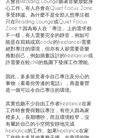
人會在Reading Lounge聽著音樂放鬆身
心工作，有人亦會在Quiet Focus Zone
享受靜謐。為什麼不是全部人想專注都
只在Reading Lounge或Quiet Focus 
Zone？因為每人在「專注」上的需求都
不一樣，有人需要完全的靜音，例如可
能是在寫稿或寫code的freelancer需要
絕對專注的環境，但亦有人卻需要音樂
推動自己，例如插畫設計的freelancer或
許需要在較chill的氛圍下發揮工作潛能。
因此，多多留意著令自己專注及分心的
事物（看看你旁邊的電話），再盡量營
造一個可以令自己專注的環境。
其實也聽不少自由工作者freelance在家
工作時會覺得難以專注，有些人因為家
裡多人，長期嘈吵，而且環境較窄，沒
有屬於自己的小空間安靜地完成
freelance的工作。如果freelance在家
工作時太多其他事務干擾、在商場的咖