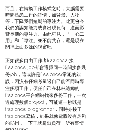
而且，在轉換工作模式之時，大腦需要
時間熟悉工作的詳情，如背景、人物
等，下降我們短期的專注力。此更會令
我們的認知能力或會出現負荷，進而影
響長期的專注力。由此可見，「一心二
用」和「專注」並不能共存，還是現在
關掉上面多餘的視窗吧！
正如很多自由工作者freelancer接
freelance job都會選擇同一時間接多幾
份job，這或許是freelancer常犯的錯
誤，因沒有仔細考量過自己能否同時專
注多項工作，便任自己在林林總總的
freelance平台網站找來多份工作，一次
過處理數個project，可能這一秒既是
freelance programmer，同時亦接了
freelance寫稿，結果就像電腦沒有足夠
的RAM，一下子就超出負荷，所有事情
都沒法辦好⋯⋯