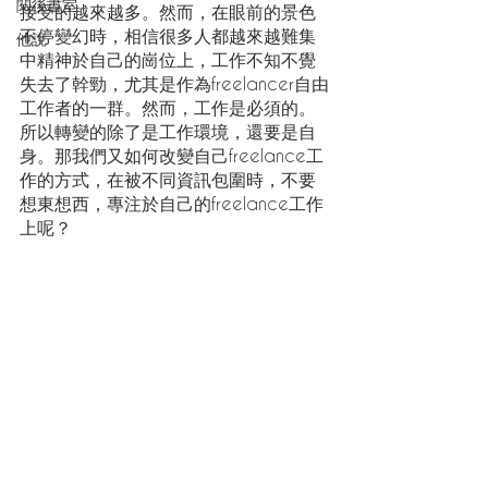
閱後書室
接受的越來越多。然而，在眼前的景色
不停變幻時，相信很多人都越來越難集
他說
中精神於自己的崗位上，工作不知不覺
失去了幹勁，尤其是作為freelancer自由
工作者的一群。然而，工作是必須的。
所以轉變的除了是工作環境，還要是自
身。那我們又如何改變自己freelance工
作的方式，在被不同資訊包圍時，不要
想東想西，專注於自己的freelance工作
上呢？