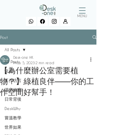
MENU
Post
All Posts
Desk-one HK
All Posts
May 5, 2023
2 min read
【為什麼辦公室需要植
常習
物？】綠植良伴——你的工
工作坊言
溫室效應
作空間好幫手！
日常背後
DeskWhy
嘗溫教學
世界如果