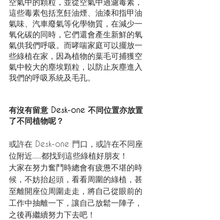
空氣中的顆粒，並從空氣中過濾毒素，
這些毒素包括烹飪油煙、油漆和指甲油
氣味、汽車廢氣等化學物質，在減少一
氧化碳的同時，它們還會產生新鮮的氧
氣供我們呼吸。而哮喘家庭可以擺放一
些綠植在家，因為植物的葉毛可捕獲空
氣中較大的塵埃顆粒，以防止灰塵進入
我們的呼吸系統及毛孔。
有沒有留意 Desk-one 不同位置亦放置
了不同植物呢？
或許在 Desk-one 門口，或許在不同座
位附近......都找到這些綠植好朋友！
大家在努力奮鬥時總會有疲憊不堪的時
候，不妨抬起頭，看看周圍的綠植，甚
至離開座位周圍走走，將自己從眼前的
工作中抽離一下，讓自己放鬆一陣子，
之後再繼續努力下去吧！