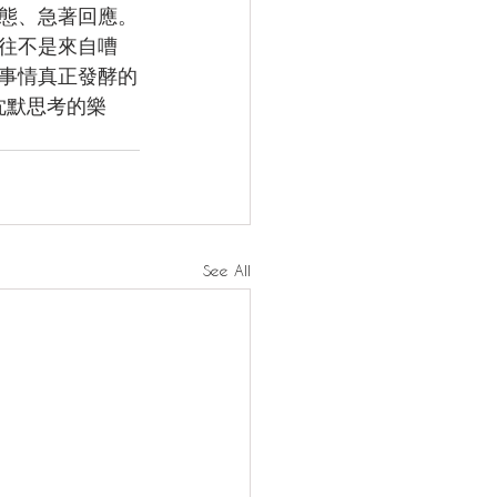
態、急著回應。
往不是來自嘈
事情真正發酵的
沈默思考的
樂
See All