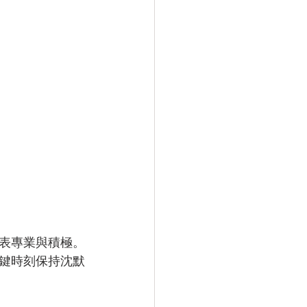
表專業與積極。
鍵時刻保持沈默