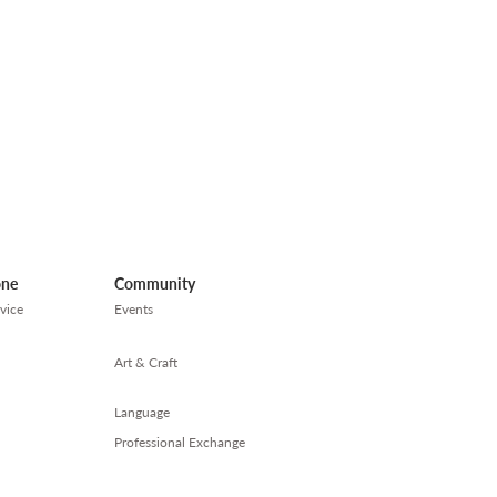
one
Community
vice
Events
Art & Craft
Language
Professional Exchange