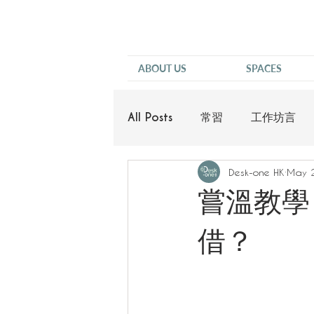
ABOUT US
SPACES
All Posts
常習
工作坊言
Desk-one HK
May 
他說
嘗溫教學
借？