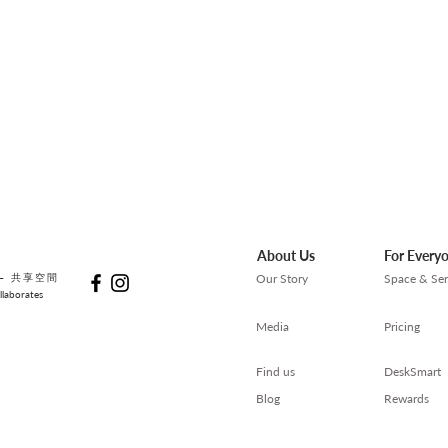
算？
處？
About Us
For Every
— 共享空間
Our Story
Space & Ser
laborates
Media
Pricing
Find us
DeskSmart
Blog
Rewards