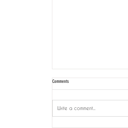
Comments
Write a comment...
嘗溫教學 - 印仔卡可以換幾多