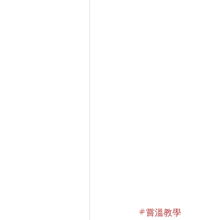
#嘗溫教學