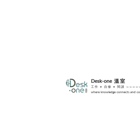
份禮物？
Desk-one
溫室
工作 •
自修
• 閱讀 ————
where knowledge connects and col