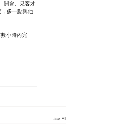
、開會、見客才
隱度，多一點與他
在數小時內完
See All