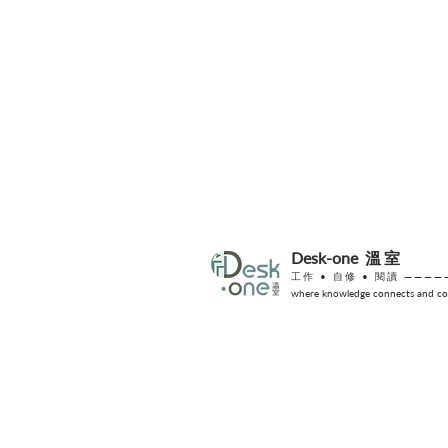
份禮物？
Desk-one
溫室
工作 •
自修
• 閱讀 ————
where knowledge connects and col