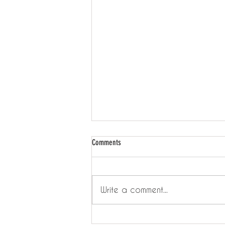
Comments
Write a comment...
嘗溫教學 - 印仔卡可以換幾多