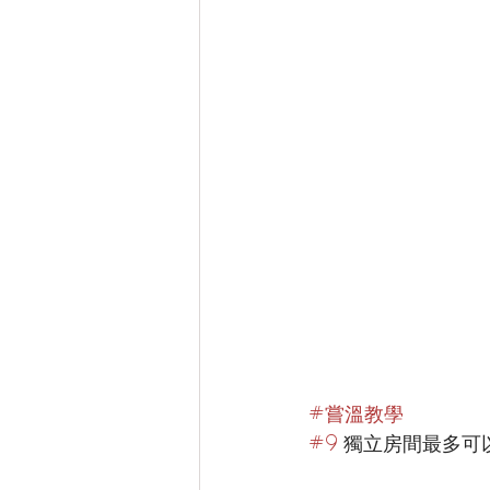
#嘗溫教學
#
9
獨立房間最多可