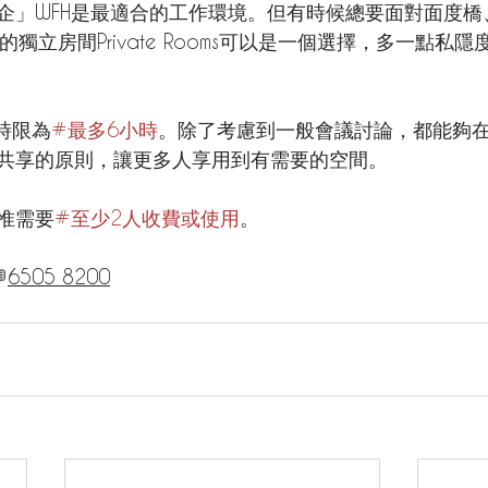
企」WFH是最適合的工作環境。但有時候總要面對面度橋
ne的獨立房間Private Rooms可以是一個選擇，多一點私
約時限為
#最多6小時
。除了考慮到一般會議討論，都能夠
共享的原則，讓更多人享用到有需要的空間。
惟需要
#至少2人收費或使用
。

6505 8200