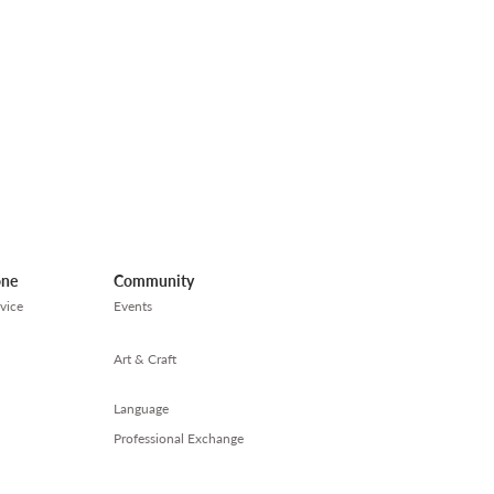
one
Community
vice
Events
Art & Craft
Language
Professional Exchange