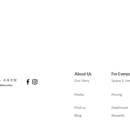
算？
處？
About Us
For Every
— 共享空間
Our Story
Space & Ser
laborates
Media
Pricing
Find us
DeskSmart
Blog
Rewards