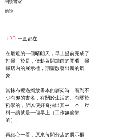
閱後書室
他說
#30
 一直都在
在最近的一個晴朗天，早上提前完成了
打掃。於是，便趁著開舖前的閒暇，掃
掃店內的展示櫃，期望散發出新的氣
象。
當抹布擦過擺放書本的層架時，看到不
少有趣的書名，有關於生活的、有關於
哲學的，所以便好奇抽出其中一本，豈
料一讀就是一個早上（工作無偷懶
的）。
再細心一看，原來每間分店的展示櫃