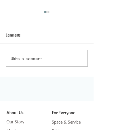
Comments
日常背後 - 放飯時間
日常背後 - 年末
Write a comment...
About Us
For Everyone
Our Story
Space & Service
Media
Pricing