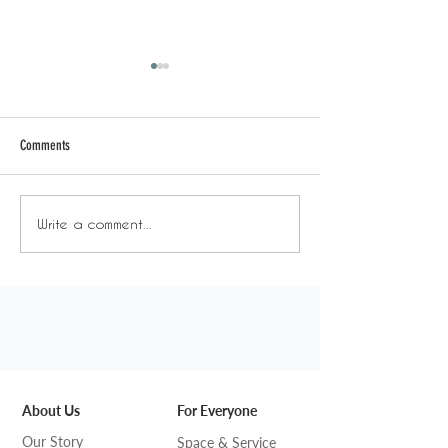
Comments
日常背後 - 放飯時間
日常背後 - 年末
Write a comment...
About Us
For Everyone
Our Story
Space & Service