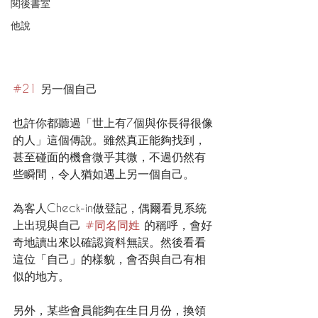
閱後書室
他說
#21
 另一個自己
也許你都聽過「世上有7個與你長得很像
的人」這個傳說。雖然真正能夠找到，
甚至碰面的機會微乎其微，不過仍然有
些瞬間，令人猶如遇上另一個自己。
為客人Check-in做登記，偶爾看見系統
上出現與自己 
#同名同姓
 的稱呼，會好
奇地讀出來以確認資料無誤。然後看看
這位「自己」的樣貌，會否與自己有相
似的地方。
另外，某些會員能夠在生日月份，換領