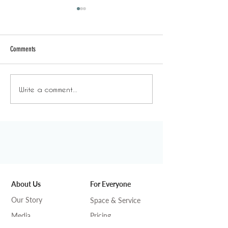
Comments
日常背後 - 放飯時間
日常背後 - 年末
Write a comment...
About Us
For Everyone
Our Story
Space & Service
Media
Pricing