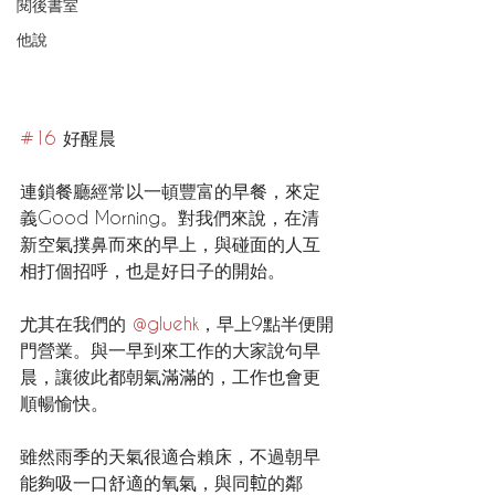
閱後書室
他說
#16
 好醒晨
連鎖餐廳經常以一頓豐富的早餐，來定
義Good Morning。對我們來說，在清
新空氣撲鼻而來的早上，與碰面的人互
相打個招呼，也是好日子的開始。
尤其在我們的 
@gluehk
，早上9點半便開
門營業。與一早到來工作的大家說句早
晨，讓彼此都朝氣滿滿的，工作也會更
順暢愉快。
雖然雨季的天氣很適合賴床，不過朝早
能夠吸一口舒適的氧氣，與同𨋢的鄰