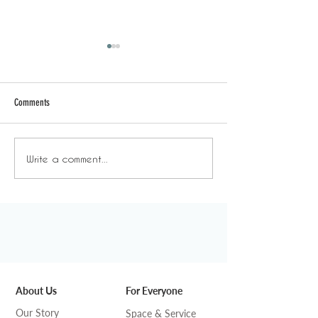
Comments
日常背後 - 放飯時間
日常背後 - 年末
Write a comment...
About Us
For Everyone
Our Story
Space & Service