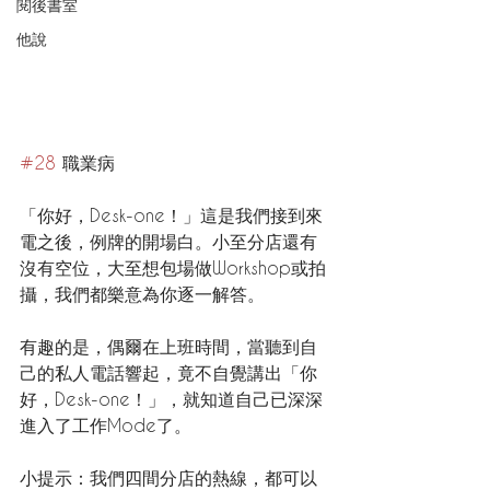
閱後書室
他說
#28
 職業病
「你好，Desk-one！」這是我們接到來
電之後，例牌的開場白。小至分店還有
沒有空位，大至想包場做Workshop或拍
攝，我們都樂意為你逐一解答。
有趣的是，偶爾在上班時間，當聽到自
己的私人電話響起，竟不自覺講出「你
好，Desk-one！」，就知道自己已深深
進入了工作Mode了。
小提示：我們四間分店的熱線，都可以