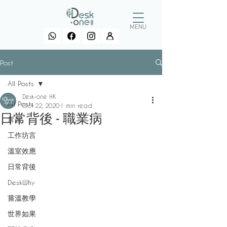
MENU
Post
All Posts
Desk-one HK
All Posts
Oct 22, 2020
1 min read
日常背後 - 職業病
常習
工作坊言
溫室效應
日常背後
DeskWhy
嘗溫教學
世界如果