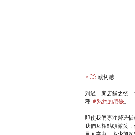
#05
 親切感
到過一家店舖之後，
種 
#熟悉的感覺
。
即使我們專注營造恬
我們互相點頭微笑，
見面當中，多少加深