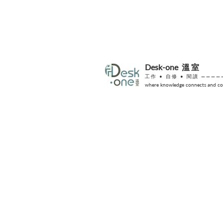
Desk-one
溫室
工作 •
自修
• 閱讀 ————
where knowledge connects and col