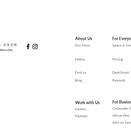
About Us
For Every
— 共享空間
Our Story
Space & Ser
laborates
Media
Pricing
Find us
DeskSmart
Blog
Rewards
For Busin
Work with Us
Corporate S
Careers
Venue Hire
Partners
Add-on Serv