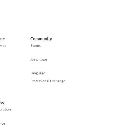
one
Community
vice
Events
Art & Craft
Language
Professional Exchange
ess
olution
ice