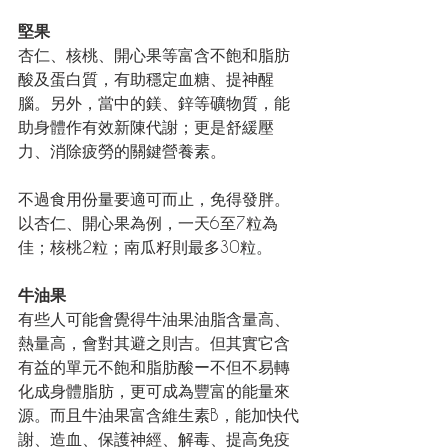
堅果
杏仁、核桃、開心果等富含不飽和脂肪
酸及蛋白質，有助穩定血糖、提神醒
腦。另外，當中的鎂、鋅等礦物質，能
助身體作有效新陳代謝；更是舒緩壓
力、消除疲勞的關鍵營養素。
不過食用份量要適可而止，免得發胖。
以杏仁、開心果為例，一天6至7粒為
佳；核桃2粒；南瓜籽則最多30粒。
牛油果
有些人可能會覺得牛油果油脂含量高、
熱量高，會對其避之則吉。但其實它含
有益的單元不飽和脂肪酸ー不但不易轉
化成身體脂肪，更可成為豐富的能量來
源。而且牛油果富含維生素B，能加快代
謝、造血、保護神經、解毒、提高免疫