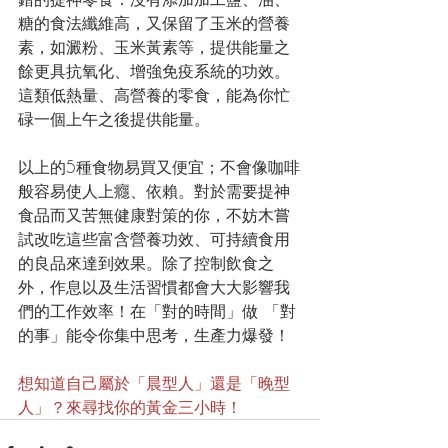
糖的食法纖維高，又保留了玉米的營養
素，如澱粉、玉米黃素等，提供能量之
餘更具抗氧化、增強免疫系統的功效。
這類低熱量、高營養的零食，能為你忙
碌一個上午之後提供能量。
以上的5種食物易買又便宜；不會像咖啡
般容易使人上癮、依賴。對於需要提神
食品而又苦無健康對策的你，不妨木嘗
試改吃這些富含營養功效、可持續食用
的良品來達到效果。除了控制飲食之
外，作息以及生活習慣都會大大影響我
們的工作效率！在「對的時間」做 「對
的事」能令你集中思考，生產力爆發！
想知道自己屬於「晨型人」還是「晚型
人」？來尋找你的黃金三小時！