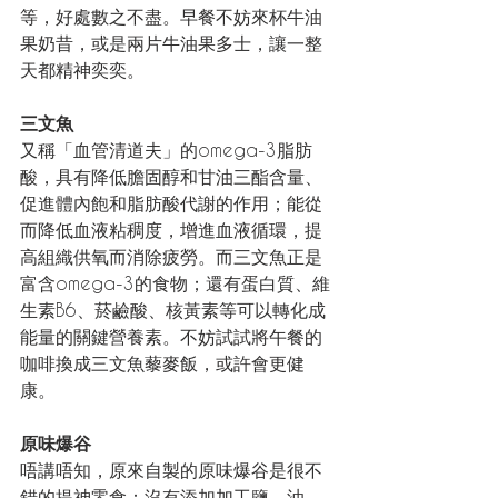
等，好處數之不盡。早餐不妨來杯牛油
果奶昔，或是兩片牛油果多士，讓一整
天都精神奕奕。
三文魚
又稱「血管清道夫」的omega-3脂肪
酸，具有降低膽固醇和甘油三酯含量、
促進體內飽和脂肪酸代謝的作用；能從
而降低血液粘稠度，增進血液循環，提
高組織供氧而消除疲勞。而三文魚正是
富含omega-3的食物；還有蛋白質、維
生素B6、菸鹼酸、核黃素等可以轉化成
能量的關鍵營養素。不妨試試將午餐的
咖啡換成三文魚藜麥飯，或許會更健
康。
原味爆谷
唔講唔知，原來自製的原味爆谷是很不
錯的提神零食：沒有添加加工鹽、油、