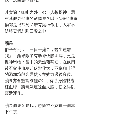
其實除了咖啡之外，都市人想提神，還
有其他更健康的選擇嗎？以下5種健康食
物都是很常見又帶有提神作用，大家不
妨將它們加到三餐之中！
蘋果
俗語有云：「一日一蘋果，醫生遠離
我」，蘋果除了有助降低膽固醇，更是
提神恩物：當中的天然葡萄糖，在飲用
後不會使血糖起伏變化大，不像咖啡裡
的添加糖般容易使人在效力過後疲倦。
蘋果亦含豐富維他命C，有助身體製造
紅血球，將氧氣運送至大腦，使之得以
靈活運作。
蘋果價廉又易找，想提神不妨買一個當
下午茶。