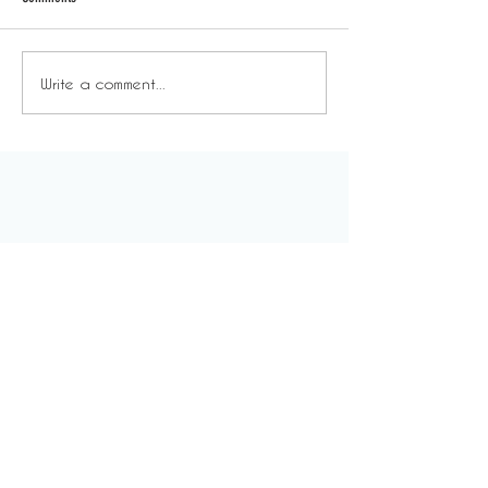
Write a comment...
溫室效應 - 不自由的自由：
溫室效應 - 也
塑造你真正想要的生活。
更好，但不會像
糕。
About Us
For Everyone
Our Story
Space & Service
Media
Pricing
DeskSmart
Find us
Rewards
Blog
Work with Us
For Business