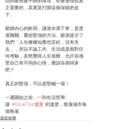
回到家裡最平靜的環境，你會發現你真
正需要的，其實是打開這個深鎖的盒
子。
鬆綁內心的軟弱，讓淚水滴下來，是度
過難關、重拾堅強的方法。眼淚提示了
我們「人生種種知覺也安好，沒有失
去」，所以不論工作、生活或是面對任
何考驗，若然覺得人生很難，允許並感
受自己有不同的心情，應該容易得多
吧？
真正的堅強，可以是堅喊一場！
一週開始之前，一則生活哲學。
讓 
#DeskOne溫室
 的溫度，散落城市每
個角落
溫室效應