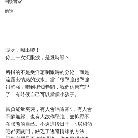
閱後書室
他說
嗚呀，喊出嚟！
你上一次流眼淚，是幾時呀？
所指的不是受洋蔥刺激時的分泌，而是
流露出情緒的淚水。當「很堅強很堅強
很堅強」唱到街知巷聞，我們仿佛忘記
了，有時候自己可以當個小孩子。
當負能量突襲，有人會唱通宵K，有人會
不醉無歸，也有人故作堅強，去抑壓不
在狀態的自己。不過這段日子，K房和酒
吧都要關門，缺乏了逃避情緒的方法，