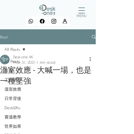
MENU
Post
All Posts
Desk-one HK
All Posts
Mar 31, 2021
1 min read
溫室效應 - 大喊一場，也是
常習
一種堅強
工作坊言
溫室效應
日常背後
DeskWhy
嘗溫教學
世界如果