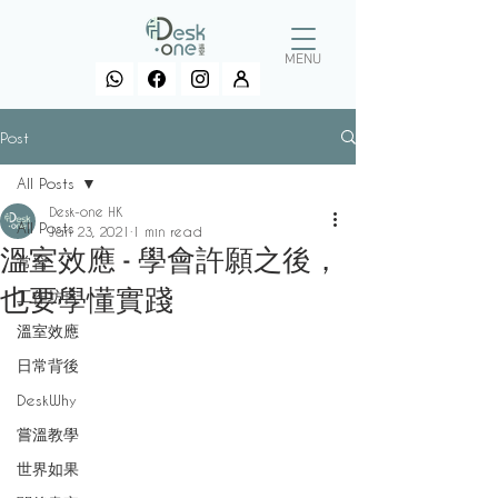
MENU
Post
All Posts
Desk-one HK
All Posts
Jan 23, 2021
1 min read
溫室效應 - 學會許願之後，
常習
也要學懂實踐
工作坊言
溫室效應
日常背後
DeskWhy
嘗溫教學
世界如果