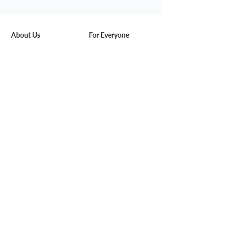
About Us
For Everyone
Our Story
Space & Service
Media
Pricing
DeskSmart
Find us
Rewards
Blog
Work with Us
For Business
Careers
Corporate Solution
Partners
Venue Hire
Add-on Service
Community
Events
Art & Craft