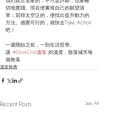
我們真正需要的，不只是許願，也要確
切地實踐。現在便審視自己的願望清
單：寫得太空泛的，便找出提升動力的
方法。感覺可行的，就快去Take Action
吧！
一週開始之前，一則生活哲學。
讓 
#DeskOne溫室
 的溫度，散落城市每
個角落
溫室效應
See All
Recent Posts