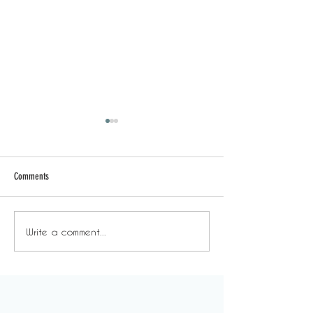
Comments
Write a comment...
溫室效應 - 不自由的自由：
溫室效應 - 也
塑造你真正想要的生活。
更好，但不會像
糕。