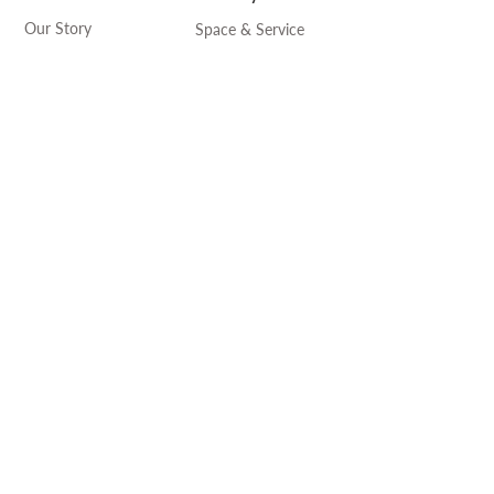
Our Story
Space & Service
Media
Pricing
DeskSmart
Find us
Rewards
Blog
Work with Us
For Business
Careers
Corporate Solution
Partners
Venue Hire
Add-on Service
Community
Events
Art & Craft
Language
Professional Exchange