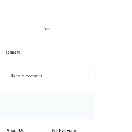
Comments
Write a comment...
溫室效應 - 不自由的自由：
溫室效應 - 也
塑造你真正想要的生活。
更好，但不會像
糕。
About Us
For Everyone