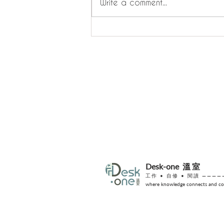
Write a comment...
溫室效應 - 不自由的自由：塑
造你真正想要的生活。
Desk-one
溫室
工作 •
自修
• 閱讀 ————
where knowledge connects and col