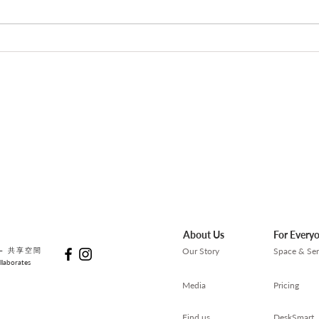
溫室效應 - 也許明天未必會更
溫室
好，但不會像今天糟糕。
種堅
About Us
For Every
— 共享空間
Our Story
Space & Ser
laborates
Media
Pricing
Find us
DeskSmart