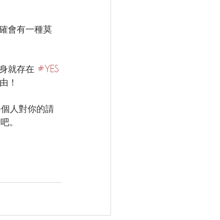
確會有一種莫
身就存在 
#YES
由！
每個人對你的請
活吧。