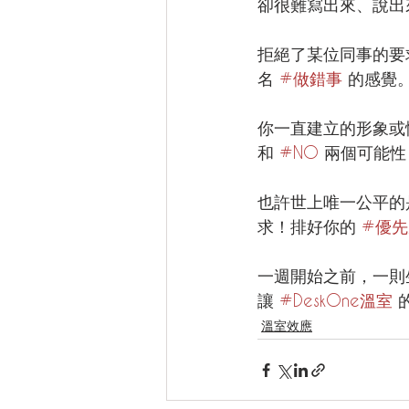
卻很難寫出來、說出來嗎？
拒絕了某位同事的要
名 
#做錯事
 的感覺
你一直建立的形象或
和 
#NO
 兩個可能
也許世上唯一公平的
求！排好你的 
#優
一週開始之前，一則
讓 
#DeskOne溫室
 
溫室效應