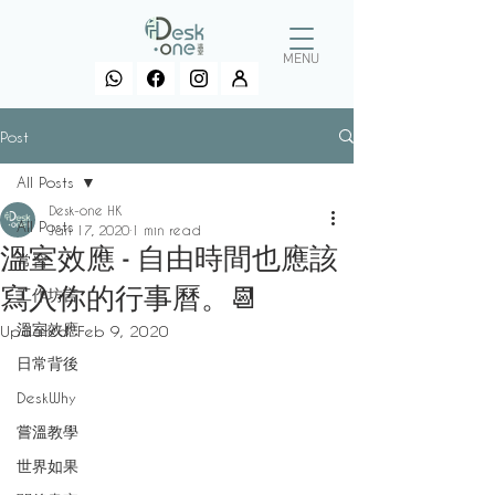
MENU
Post
All Posts
Desk-one HK
All Posts
Jan 17, 2020
1 min read
溫室效應 - 自由時間也應該
常習
寫入你的行事曆。📆
工作坊言
溫室效應
Updated:
Feb 9, 2020
日常背後
DeskWhy
嘗溫教學
世界如果