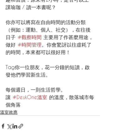
課瑜珈 / 讀一本書呢？
你亦可以將寫在自由時間的活動分類
（例如：運動、個人、社交），在往後
日子 
#觀察時間
 主要用了作甚麼用途，
做好 
#時間管理
。你會驚訝以往虛耗了
的時間，本來都可以很好用！
Tag你一位朋友，花一分鐘的短讀，啟
發他們學習新生活。
每個週日，一則生活哲學。
讓 
#DeskOne溫室
 的溫度，散落城市每
個角落
溫室效應