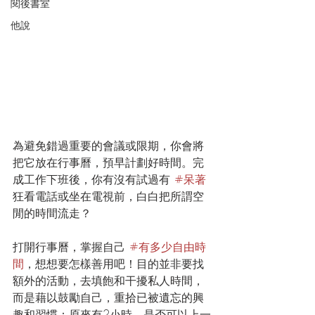
閱後書室
他說
為避免錯過重要的會議或限期，你會將
把它放在行事曆，預早計劃好時間。完
成工作下班後，你有沒有試過有 
#呆著
狂看電話或坐在電視前，白白把所謂空
閒的時間流走？
打開行事曆，掌握自己 
#有多少自由時
間
，想想要怎樣善用吧！目的並非要找
額外的活動，去填飽和干擾私人時間，
而是藉以鼓勵自己，重拾已被遺忘的興
趣和習慣：原來有2小時，是否可以上一