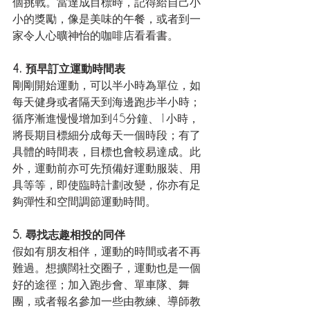
個挑戰。當達成目標時，記得給自己小
小的獎勵，像是美味的午餐，或者到一
家令人心曠神怡的咖啡店看看書。
4. 預早訂立運動時間表
剛剛開始運動，可以半小時為單位，如
每天健身或者隔天到海邊跑步半小時；
循序漸進慢慢增加到45分鐘、1小時，
將長期目標細分成每天一個時段；有了
具體的時間表，目標也會較易達成。此
外，運動前亦可先預備好運動服裝、用
具等等，即使臨時計劃改變，你亦有足
夠彈性和空間調節運動時間。
5. 尋找志趣相投的同伴
假如有朋友相伴，運動的時間或者不再
難過。想擴闊社交圈子，運動也是一個
好的途徑；加入跑步會、單車隊、舞
團，或者報名參加一些由教練、導師教