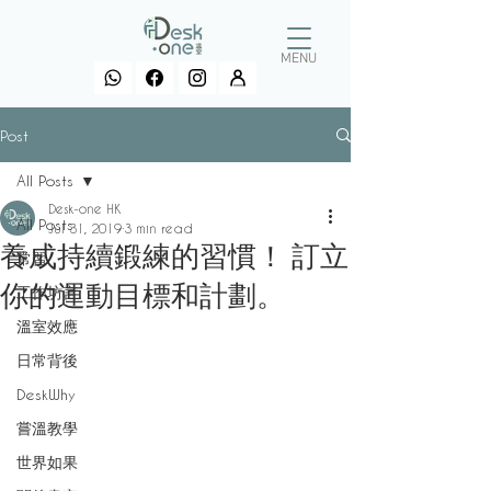
MENU
Post
All Posts
Desk-one HK
All Posts
Jul 31, 2019
3 min read
養成持續鍛練的習慣！ 訂立
常習
你的運動目標和計劃。
工作坊言
溫室效應
日常背後
DeskWhy
嘗溫教學
世界如果