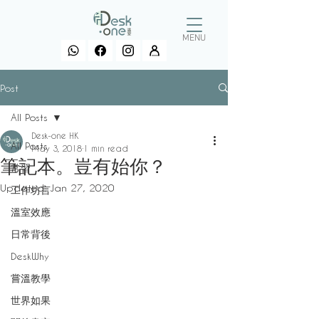
MENU
Post
All Posts
Desk-one HK
All Posts
May 3, 2018
1 min read
筆記本。豈有始你？
常習
Updated:
Jan 27, 2020
工作坊言
溫室效應
日常背後
DeskWhy
嘗溫教學
世界如果