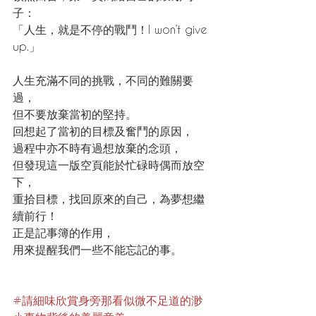
子：
「人生，就是不停的戰鬥！I won’t give 
up.」
人生充滿不同的挑戰，不同的難關要
過，
但不要放棄當初的堅持。
回想起了當初的目標及奮鬥的原因，
過程中亦不時有過想放棄的念頭，
但發現這一版空頁能於忙碌時偶而放空
下，
重拾目標，找回原來的自己，為夢想繼
續前行！
正是記事簿的作用，
用來提醒我們一些不能忘記的事。
#請細味欣賞身旁那看似微不足道的渺