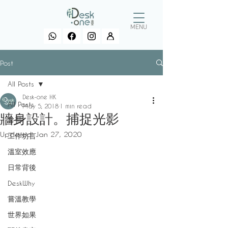
MENU
Post
All Posts
Desk-one HK
All Posts
May 5, 2018
1 min read
牆身設計。捕捉光影
常習
Updated:
Jan 27, 2020
工作坊言
溫室效應
日常背後
DeskWhy
嘗溫教學
世界如果