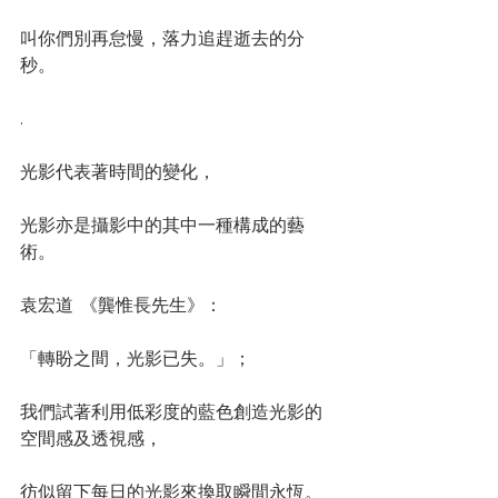
叫你們別再怠慢，落力追趕逝去的分
秒。
.
光影代表著時間的變化，
光影亦是攝影中的其中一種構成的藝
術。
袁宏道 《龔惟長先生》：
「轉盼之間，光影已失。」；
我們試著利用低彩度的藍色創造光影的
空間感及透視感，
彷似留下每日的光影來換取瞬間永恆。