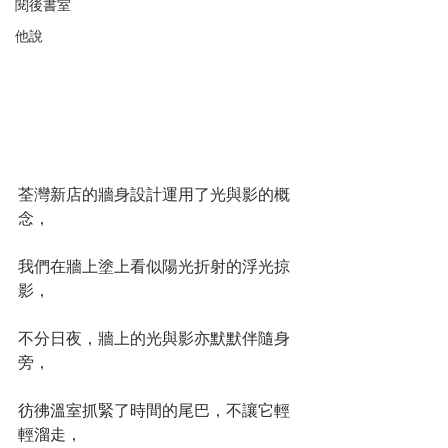
閱後書室
他說
荃灣新店的牆身設計運用了光與影的概
念，
我們在牆上塗上看似陽光折射的浮光掠
影，
不分日夜，牆上的光與影亦默默伴隨身
旁，
彷彿溫室抓緊了時間的尾巴，不讓它輕
輕溜走，