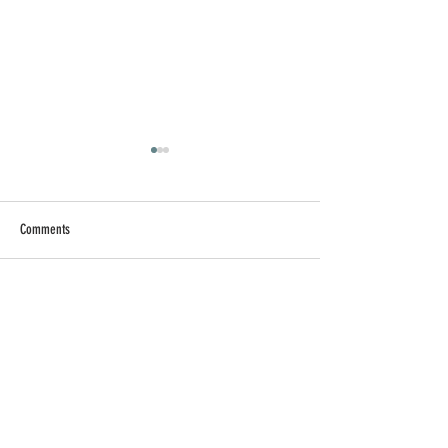
Comments
日常背後 - 放飯時間
日常背後 - 年末
Write a comment...