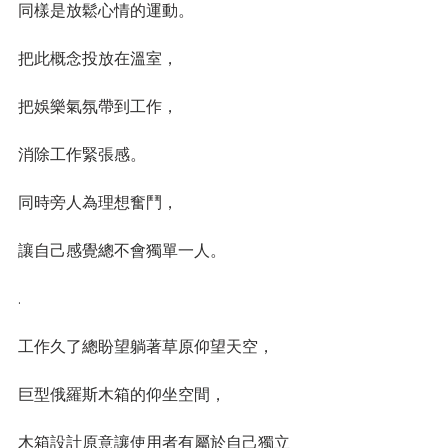
同樣是放鬆心情的運動。
把此概念投放在溫室，
把娛樂氣氛帶到工作，
消除工作緊張感。
同時旁人為理想奮鬥，
讓自己感覺總不會獨單一人。
. 
工作久了總盼望躺著草原仰望天空，
巨型俄羅斯木箱的仰坐空間，
木箱設計原意讓使用者有屬於自己獨立