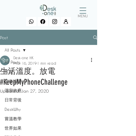
MENU
Post
All Posts
Desk-one HK
All Posts
Mar 16, 2019
1 min read
生活溫度。放電
常習
#KeepMyPhoneChallenge
工作坊言
溫室效應
Updated:
Jan 27, 2020
日常背後
DeskWhy
嘗溫教學
世界如果