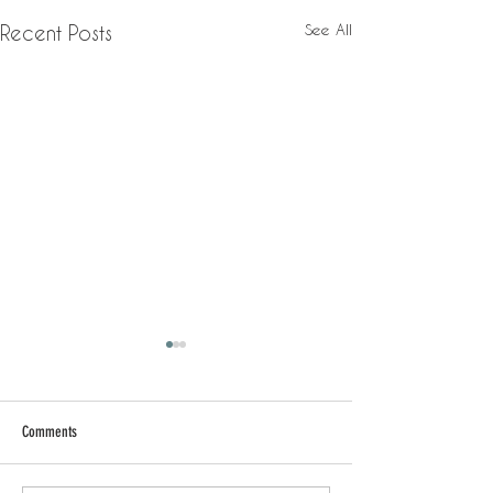
See All
Recent Posts
Comments
日常背後 - 放飯時間
日常背後 - 年末