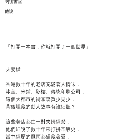
閱後書室
他說
「打開一本書，你就打開了一個世界」
.
.
夫妻檔
.
香港數十年的老店充滿著人情味，
冰室、米鋪、影樓、傳統印刷公司，
這個大都市的街頭裏買少見少，
背後埋藏的動人故事有誰細聽？
.
這些老店都由一對夫婦經營，
他們細說了數十年來打拼辛酸史，
當中經歷的風雨都醞藏著愛，