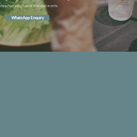
s to school activities or branded events.
WhatsApp Enquiry
IND US
seway
n
g
n
g
en
.