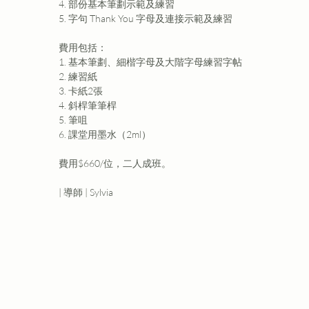
4. 部份基本筆劃示範及練習
5. 字句 Thank You 字母及連接示範及練習
費用包括：
1. 基本筆劃、細楷字母及大階字母練習字帖
2. 練習紙
3. 卡紙2張
4. 斜桿筆筆桿
5. 筆咀
6. 課堂用墨水（2ml）
費用$660/位，二人成班。
| 導師 | Sylvia