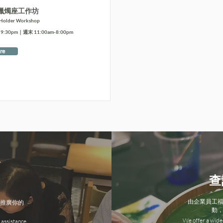
蠟燭座工作坊
 Holder Workshop
:30pm｜週末 11:00am-8:00pm
re
查
由企業員工
推廣你的
動
We offer a wide 
 assistance