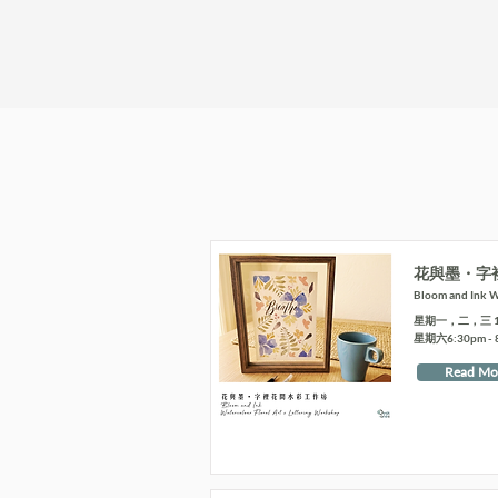
花與墨・字
Bloom and Ink Wa
星期一，二，三 10:4
星期六6:30pm - 
Read Mo