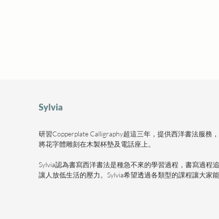
Sylvia
研習Copperplate Calligraphy超這三年，提供西
將花字體雕刻在木製杯墊及電話座上。
Sylvia認為書寫西洋書法是種急不來的學習過程，書寫過
讓人放低生活的壓力。Sylvia希望透過各類型的課程讓大