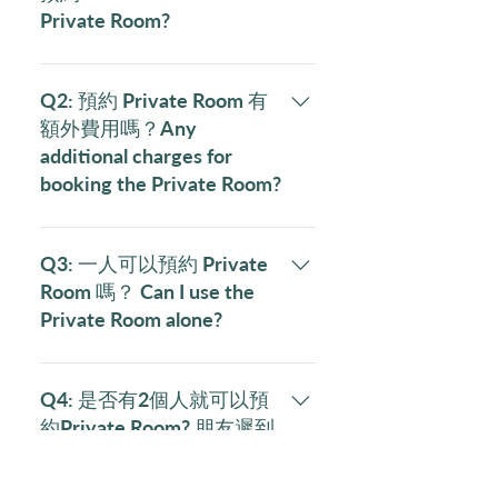
Private Room?
所有 Private Room 的預約也是經我
們半自動的 Whatsapp ChatBot 。
Q2: 預約 Private Room 有
All private room bookings are only
額外費用嗎？Any
processed via a semi-auto
additional charges for
Whatsapp ChatBot.
booking the Private Room?
如果你有2至10人就可以預約我們
的 Private Room 做
Q3: 一人可以預約 Private
meeting/discussion，我們的
Room 嗎？ Can I use the
Private Room 沒有額外收費，細房
Private Room alone?
只要有2人或以上就可以預約了。
但留意，預約受條款及細則約束，
一位也可以預約獨立房間的，不過
包括預約按金等，詳情會在此FAQ
如果一個人使用獨立房間會有最低
Q4: 是否有2個人就可以預
或預約確認前清楚說明。我們一般
2人收費。例如：1小時會是 $50 x
約Private Room? 朋友遲到
收費可以參考此連結 。 例如:
最少2位 = 總共$100。 Yes, you
早退怎麼辦？ Can my
Desk-one 分店weekdays收費是1小
may. But kindly note that we have
friend arrive late or leave