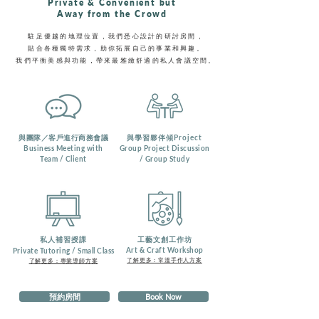
Private & Convenient but
Away from the Crowd
駐足優越的地理位置，我們悉心設計的研討房間，
貼合各種獨特需求，助你拓展自己的事業和興趣。
我們平衡美感與功能，帶來最雅緻舒適的私人會議空間。
與團隊／客戶進行商務會議
與學習夥伴傾
Project
Business Meeting with
Group Project Discussion
Team / Client
/ Group Study
私人補習授課
工藝文創工作坊
Art & Craft Workshop
Private Tutoring / Small Class
了解更多：常溫手作人方案
了解更多：專業導師方案
預約房間
Book Now