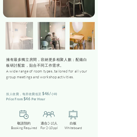
擁有最多獨立房間，容納更多相聚人數；配備白
板研討配套，貼合不同工作需求。
A wide range of room types, tailored for all your
group meetings and workshop activities.
$46
/
​按人收費，每房
收費低至
小時
$46
Price From
Per Hou
r
敬請預約
適合2-10人
白板
Booking Required
For 2-10 ppl
Whiteboard