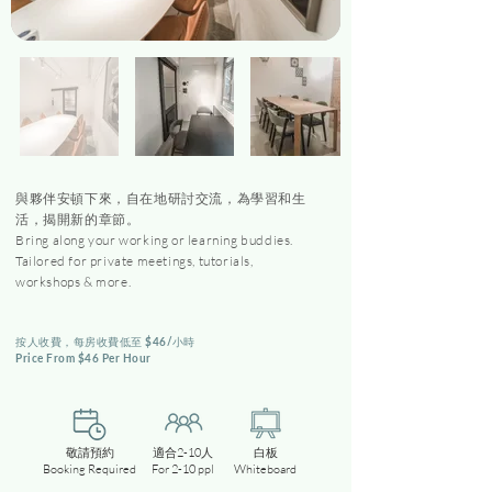
與夥伴安頓下來，自在地研討交流，為學習和生
活，揭開新的章節。
Bring along your working or learning buddies.
Tailored for priv
ate meetings, tutorials,
workshops & more.
​按人收費，每房收費低至 $46
/
小時
Price From $46 Per Hour
敬請預約
適合2-10人
白板
Booking Required
For 2-10 ppl
Whiteboard