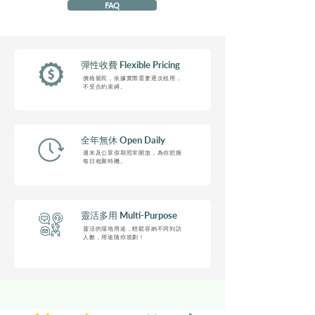
FAQ
彈性收費 Flexible Pricing
價格親民，依據實際需要逐次租用，
不受合約束縛。
全年無休 Open Daily
週末及公眾假期照常開放，
為你把握
每日相聚時機。
靈活多用 Multi-Purpose
靈活的場地用途，輕鬆容納不同到訪
人數，用途隨你規劃！