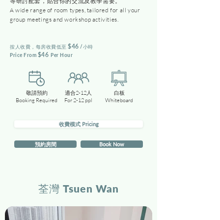
等研討配套，貼合你的交流及教學需要。
A wide range of room types, tailored for all your
group meetings and workshop activities.
$
46
​按人收費，
每房收費低至
/小時
$46
Price From
Per Hour
敬請預約
適合2-12人
白板
Booking Required
For 2-12 ppl
Whiteboard
收費模式 Pricing
預約房間
Book Now
荃灣 Tsuen Wan