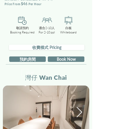
$46
Price From
Per Hou
r
敬請預約
適合2-10人
白板
Booking Required
For 2-10 ppl
Whiteboard
收費模式 Pricing
預約房間
Book Now
​灣仔 Wan Chai