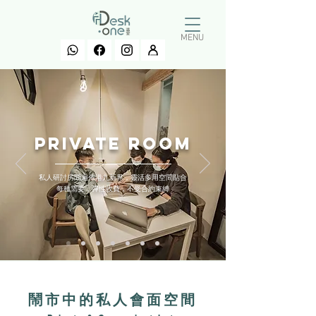
MENU
PRIVATE ROOM
私人研討房間遍佈港九新界，靈活多用空間貼合
每種需要，彈性收費，不受合約束縛
鬧市中的私人會面空間