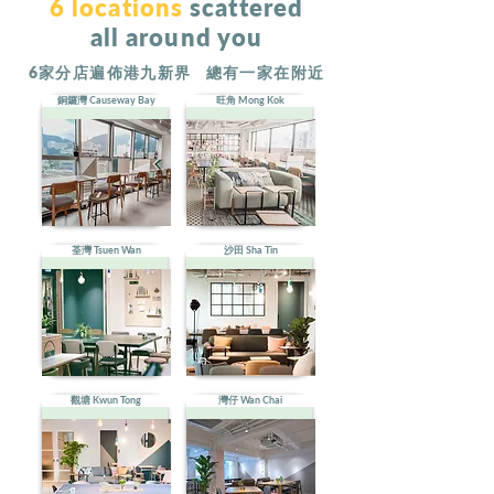
6 locations
scattered
all around you
6家分店遍佈港九新界 總有一家在附近
銅鑼灣 Causeway Bay
旺角 Mong Kok
荃灣 Tsuen Wan
沙田 Sha Tin
觀塘 Kwun Tong
灣仔 Wan Chai