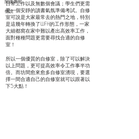
閱後書室
日常工作以及無數個會議；學生們更需
要一個安靜的讀書氣氛準備考試。自修
他說
室可說是大家最常去的熱門之地，特別
是這幾年轉換了WFH的工作形態，一家
大細都窩在家中難以產出高效率工作，
面對種種問題更需要尋找合適的自修
室！
所以一個優質的自修室，除了可以解決
以上問題，更可提高效率令工作事半功
倍。而坊間愈來愈多自修室湧現，要選
擇一間合適自己的自修室就可以跟著以
下5大點！