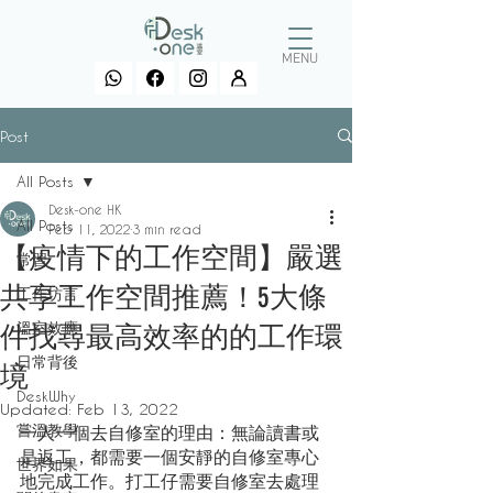
MENU
Post
All Posts
Desk-one HK
All Posts
Feb 11, 2022
3 min read
【疫情下的工作空間】嚴選
常習
共享工作空間推薦！5大條
工作坊言
溫室效應
件找尋最高效率的的工作環
日常背後
境
DeskWhy
Updated:
Feb 13, 2022
嘗溫教學
一人一個去自修室的理由：無論讀書或
是返工，都需要一個安靜的自修室專心
世界如果
地完成工作。打工仔需要自修室去處理