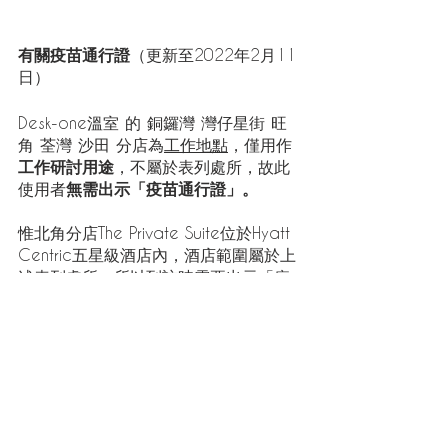
有關疫苗通行證
（更新至2022年2月11
日）
Desk-one溫室 的 銅鑼灣 灣仔星街 旺
角 荃灣 沙田 分店為
工作地點
，僅用作
工作研討用途
，不屬於表列處所，故此
使用者
無需出示「疫苗通行證」。
惟北角分店The Private Suite位於Hyatt 
Centric五星級酒店內，酒店範圍屬於上
述表列處所，所以到訪時需要出示「疫
苗通行證」。
想知更多關於 Desk-one 溫室？
【空間選擇】
【收費模式】
【分店地