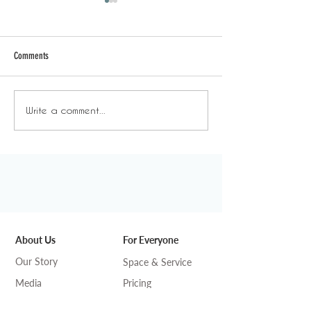
Comments
Write a comment...
嘗溫教學 - Day Pass優惠如何
嘗溫教學 - DeskCr
計算？
好處？
About Us
For Everyone
Our Story
Space & Service
Media
Pricing
DeskSmart
Find us