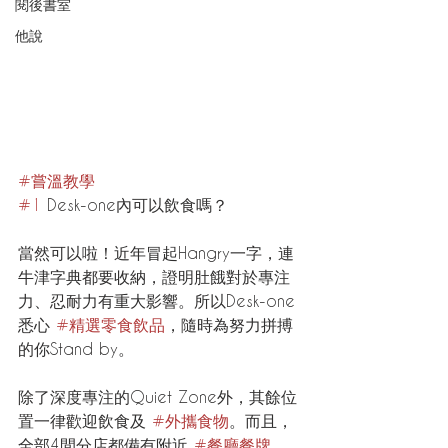
閱後書室
他說
#嘗溫教學
#1
 Desk-one內可以飲食嗎？
當然可以啦！近年冒起Hangry一字，連
牛津字典都要收納，證明肚餓對於專注
力、忍耐力有重大影響。所以Desk-one
悉心 
#精選零食飲品
，隨時為努力拼搏
的你Stand by。
除了深度專注的Quiet Zone外，其餘位
置一律歡迎飲食及 
#外攜食物
。而且，
全部4間分店都備有附近 
#餐廳餐牌
，