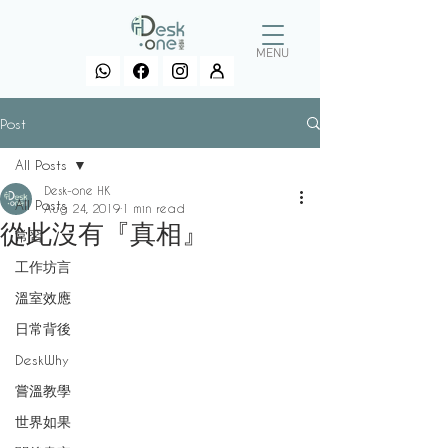
MENU
Post
All Posts
Desk-one HK
All Posts
Aug 24, 2019
1 min read
從此沒有『真相』
常習
工作坊言
溫室效應
日常背後
DeskWhy
嘗溫教學
世界如果