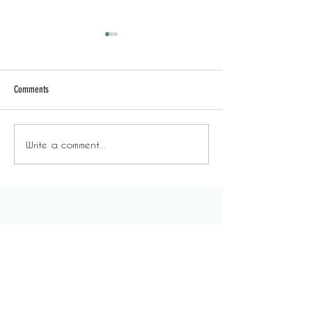
Comments
恐懼成為生活常態
習慣讓不合理變
Write a comment...
About Us
For Everyone
Our Story
Space & Service