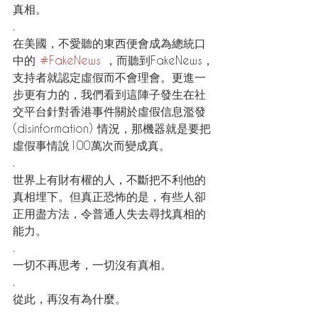
真相。
.
在美國，不愛聽的東西便會成為總統口
中的 
#FakeNews
 ，而聽到FakeNews，
支持者就認定虛假而不會理會。更進一
步更有力的，我們看到這陣子發生在社
交平台針對香港事件關於虛假信息濫發
(disinformation) 情況，那機器就是要把
虛假事情說100萬次而變成真。
.
世界上有財有權的人，不斷把不利他的
真相埋下。但真正恐怖的是，有些人卻
正用盡方法，令普通人失去尋找真相的
能力。
.
一切不再思考，一切沒有真相。
.
從此，再沒有為什麼。
.