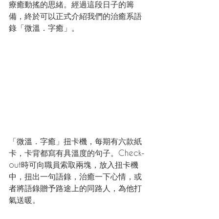
療癒動搖的思緒。經過這段日子的籌
備，終於可以正式介紹我們的治癒系語
錄「微溫．字癒」。
「微溫．字癒」扭卡機，每期有六款紙
卡，卡背都寫有具溫度的句子。Check-
out時可向職員索取兩塊，放入扭卡機
中，扭出一句語錄，治癒一下心情，或
者將語錄贈予路途上的同路人，為他打
氣送暖。