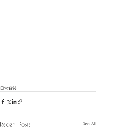
⠀
日常背後
See All
Recent Posts