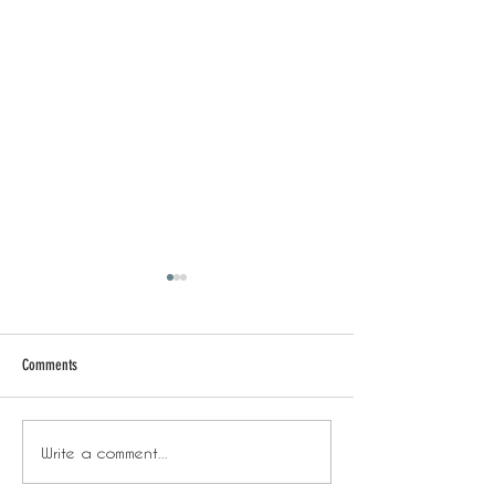
Comments
日常背後 - 放飯時間
日常背後 - 年末
Write a comment...