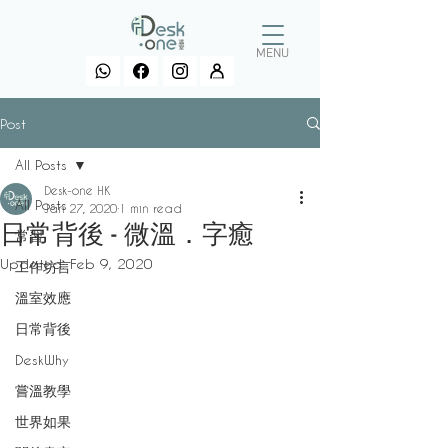
MENU
Post
All Posts
Desk-one HK
All Posts
Jan 27, 2020
1 min read
日常背後 - 微溫．字癒
常習
Updated:
Feb 9, 2020
工作坊言
溫室效應
日常背後
DeskWhy
嘗溫教學
世界如果