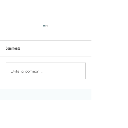
Comments
細聽他說：Ceci | 手作人
細聽他說：Alpha 
Write a comment...
About Us
For Everyone