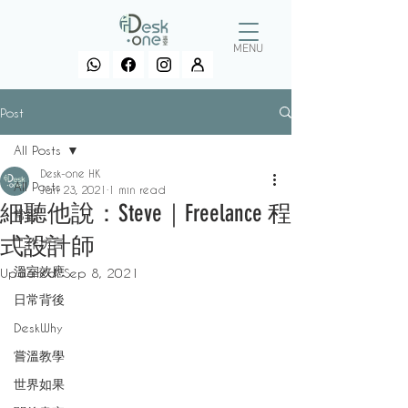
MENU
Post
All Posts
Desk-one HK
All Posts
Jan 23, 2021
1 min read
細聽他說：Steve｜Freelance 程
常習
式設計師
工作坊言
溫室效應
Updated:
Sep 8, 2021
日常背後
DeskWhy
嘗溫教學
世界如果