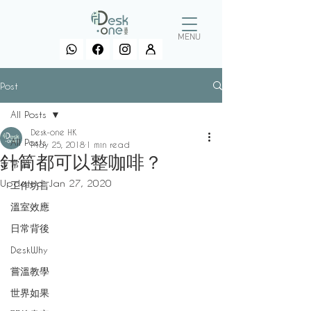
MENU
Post
All Posts
Desk-one HK
All Posts
May 25, 2018
1 min read
針筒都可以整咖啡？
常習
Updated:
Jan 27, 2020
工作坊言
溫室效應
日常背後
DeskWhy
嘗溫教學
世界如果