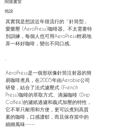
閱後書室
他說
其實我是想說近年很流行的「針筒型」 
愛樂壓 (AeroPress)咖啡器。不太需要特
別訓練，每個人也可用AeroPress輕易地
弄一杯好咖啡，變出不同口感。
.
AeroPress是一個形狀像針筒注射器的簡
易咖啡煮具，在2005年由Aerobie公司
研發，結合了法式濾壓式 (French 
Press)咖啡的萃取方式、滴漏咖啡 (Drip 
Coffee)的濾紙過濾和義式加壓的特性，
它不單只耐用和方便，更可以煮到高質
素的咖啡，口感濃郁，而且保存當中的
細緻風味⋯⋯