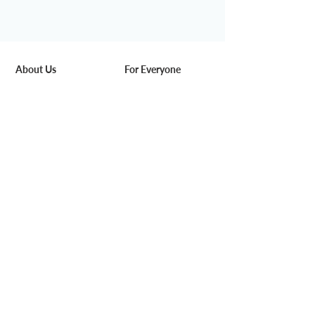
About Us
For Everyone
Our Story
Space & Service
Media
Pricing
DeskSmart
Find us
Rewards
Blog
Work with Us
For Business
Careers
Corporate Solution
Partners
Venue Hire
Add-on Service
Community
Events