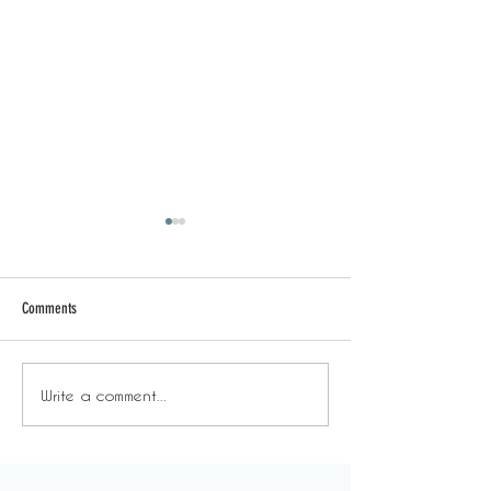
Comments
Write a comment...
溫室效應 - 不自由的自由：
溫室效應 - 也
塑造你真正想要的生活。
更好，但不會像
糕。