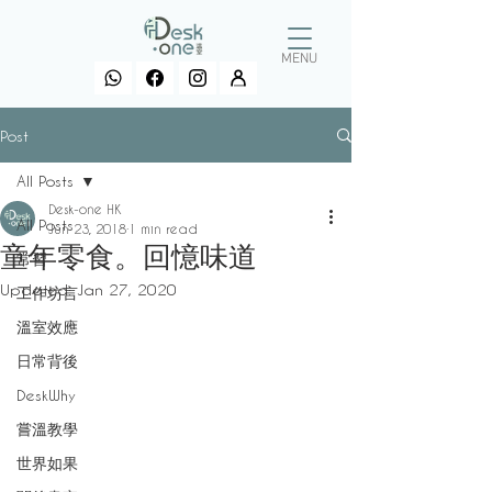
MENU
Post
All Posts
Desk-one HK
All Posts
Jun 23, 2018
1 min read
童年零食。回憶味道
常習
Updated:
Jan 27, 2020
工作坊言
溫室效應
日常背後
DeskWhy
嘗溫教學
世界如果