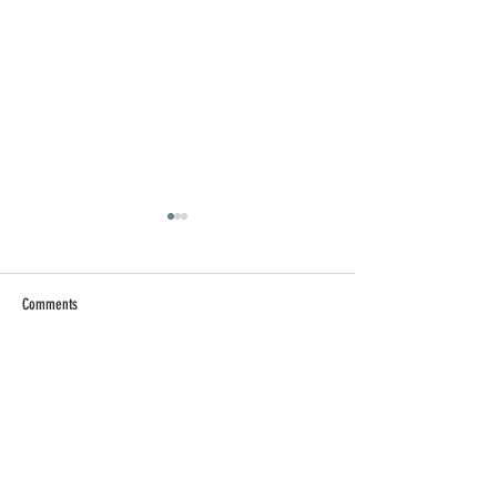
Comments
日常背後 - 放飯時間
日常背後 - 年末
Write a comment...