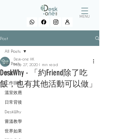
MENU
Post
All Posts
Desk-one HK
All Posts
May 27, 2020
1 min read
DeskWhy - 「約Friend除了吃
常習
飯，也有其他活動可以做」
工作坊言
溫室效應
日常背後
DeskWhy
嘗溫教學
世界如果