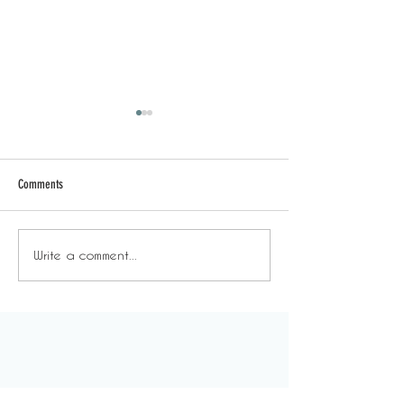
Comments
Write a comment...
DeskWhy - 「返工是職責，放
DeskWhy - Desk-o
工要有選擇」
停課不停學？