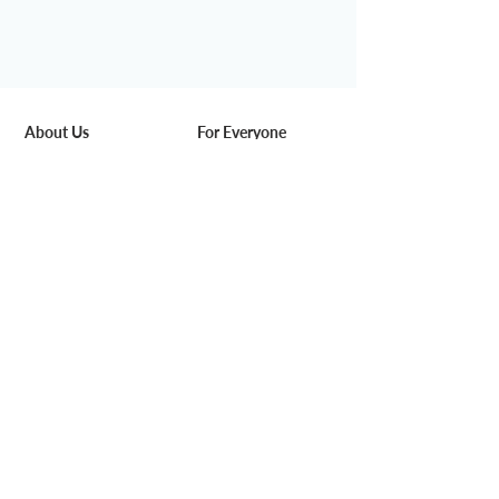
About Us
For Everyone
Our Story
Space & Service
Media
Pricing
DeskSmart
Find us
Rewards
Blog
Work with Us
For Business
Careers
Corporate Solution
Partners
Venue Hire
Add-on Service
Community
Events