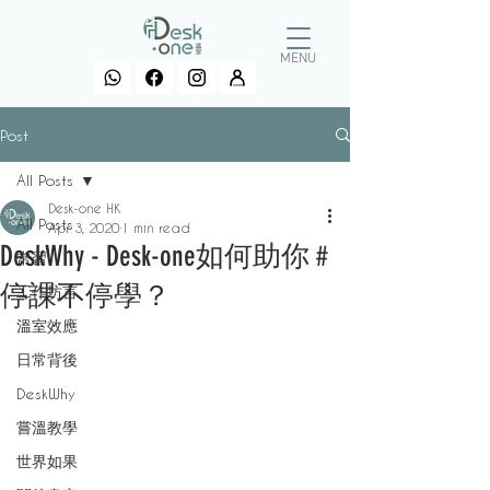
MENU
Post
All Posts
Desk-one HK
All Posts
Apr 3, 2020
1 min read
DeskWhy - Desk-one如何助你 #
常習
停課不停學？
工作坊言
溫室效應
日常背後
DeskWhy
嘗溫教學
世界如果