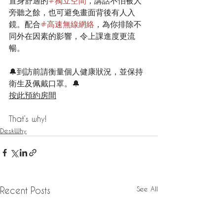
置身舒適的
#獨立空間
，講話不怕被人
旁聽之餘，也可避免畫面背後有人入
鏡。配合
#高速無線網絡
，為你排除不
同外在因素的影響，令上課進度更流
暢。
🔔到訪前請衡量個人健康狀況，並保持
衛生及佩戴口罩。🔔
按此預約房間
That’s why!
DeskWhy
See All
Recent Posts