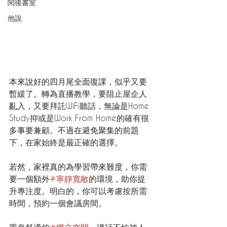
閱後書室
他說
本來說好的四月尾全面復課，似乎又要
暫緩了。轉為直播教學，要阻止屋企人
亂入，又要拜託WiFi聽話，無論是Home 
Study抑或是Work From Home的確有很
多事要兼顧。不過在避免聚集的前題
下，在家始終是最正確的選擇。
若然，家裡真的為學習帶來難度，你需
要一個額外
#寧靜寬敞
的環境，助你提
升專注度。明白的，你可以考慮按所需
時間，預約一個會議房間。