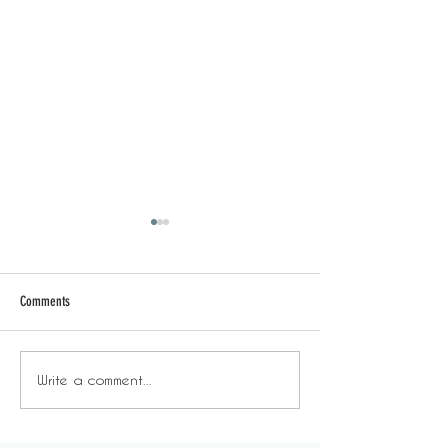
Comments
Write a comment...
DeskWhy - 「約Friend除了吃
DeskWhy - 「
飯，也有其他活動可以
工要有選擇」
做」