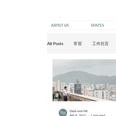
ABOUT US
SPACES
All Posts
常習
工作坊言
他說
Desk-one HK
Feb 8, 2021
1 min read