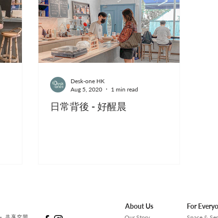
Desk-one HK
Aug 5, 2020
1 min read
日常背後 - 好醒晨
About Us
For Every
— 共享空間
Our Story
Space & Ser