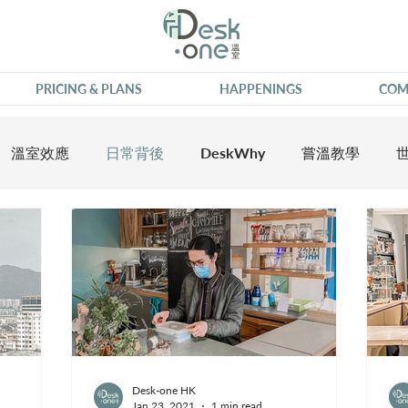
PRICING & PLANS
HAPPENINGS
COM
溫室效應
日常背後
DeskWhy
嘗溫教學
Desk-one HK
Jan 23, 2021
1 min read