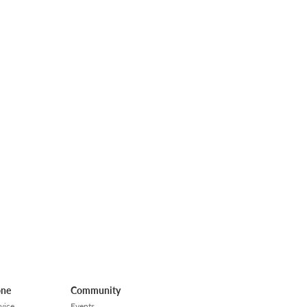
one
Community
vice
Events