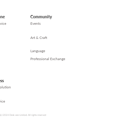
one
Community
vice
Events
Art & Craft
Language
Professional Exchange
ess
olution
ice
(c) 2024 Desk-one Limited. All rights reserved