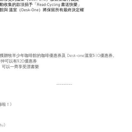
的款項捐予「Read-Cycling 書送快樂」
與 溫室（Desk-One）將保留所有最終決定權
）
贈牧羊少年咖啡館的咖啡優惠券及 Desk-one溫室$10優惠券。
書仲可以有$20優惠券
er，可以一齊享受漂書樂
---------
佈啦！)
hy)