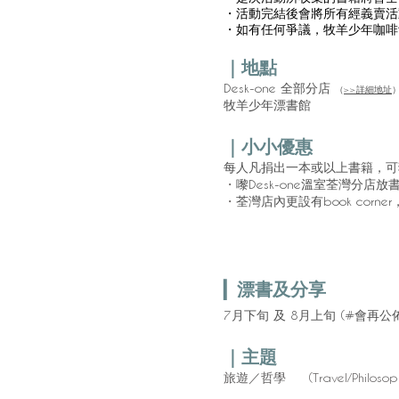
・活動完結後會將所有經義賣活動收集
・如有任何爭議，牧羊少年咖啡館
｜地點
Desk-one 全部分店
（
>>詳細地址
牧羊少年漂書館
｜小小優惠
每人凡捐出一本或以上書籍，可獲
嚟Desk-one溫室荃灣分店放
・
荃灣店內更設有book corn
・
漂書及分享
▎
7月下旬 及 8月上旬 (#會再公
｜主題
旅遊／哲學 (
Travel/Philosop