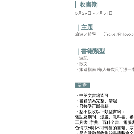
收書期
▎
6月29日 - 7月31
日
｜主題
旅遊／哲學 (
Travel/Philosop
｜
書籍類型
・遊記
・散文
・旅遊指南 (每人每次只可漂一
留意
・中英文書籍皆可
・書籍須為完整、清潔
・只接受正版書籍
・恕不接收以下類型書籍：
雜誌及期刊、漫畫、教科書、參
工具書 (字典、百科全書、電腦
色情或列明不可轉售的書籍、宗教
・是次活動所收集的書籍將會全部