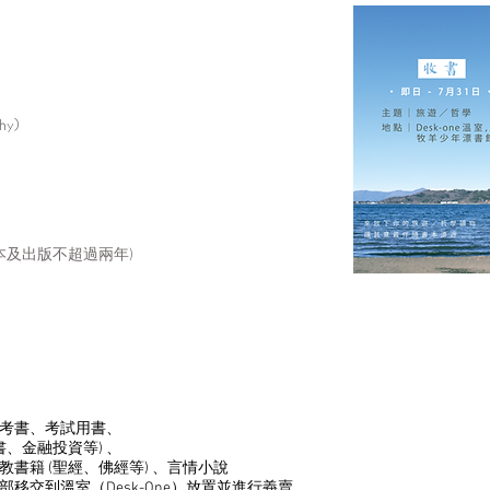
hy)
本及出版不超過兩年)
考書、考試用書、
書、金融投資等) 、
書籍 (聖經、佛經等) 、言情小說
移交到溫室（Desk-One）放置並進行義賣