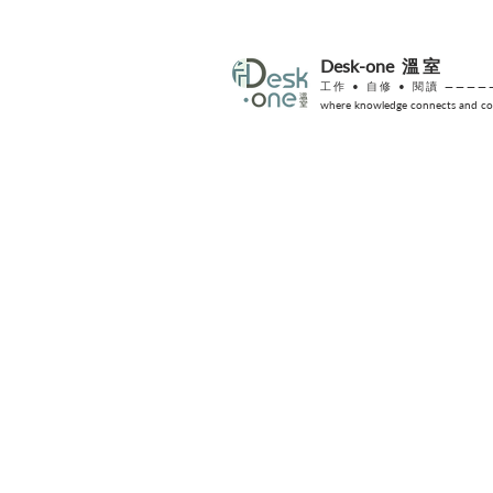
Desk-one
溫室
工作 •
自修
• 閱讀 ————
where knowledge connects and col