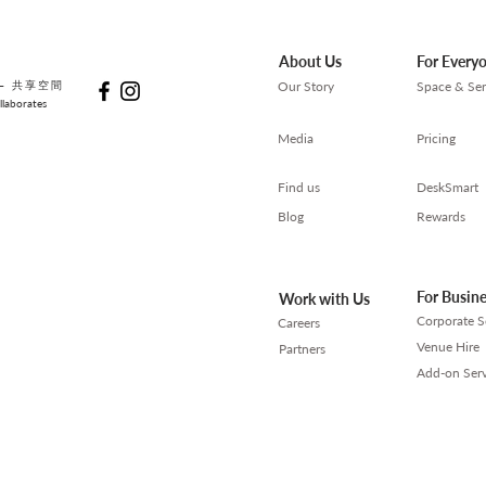
About Us
For Every
— 共享空間
Our Story
Space & Ser
laborates
Media
Pricing
Find us
DeskSmart
Blog
Rewards
For Busin
Work with Us
Corporate S
Careers
Venue Hire
Partners
Add-on Serv