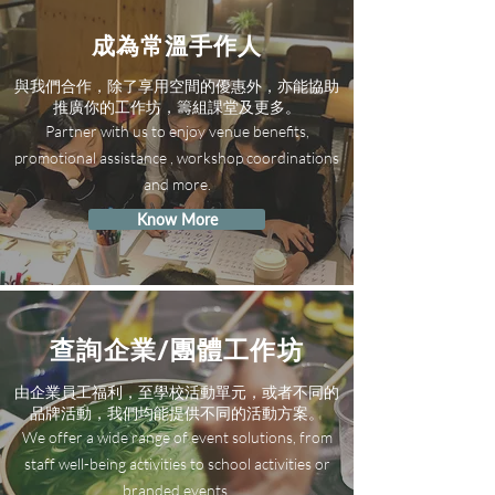
成為常溫手作人
與我們合作，除了享用空間的優惠外，亦能協助
推廣你的工作坊，籌組課堂及更多。
Partner with us to enjoy venue benefits,
promotional assistance , workshop coordinations
and more.
Know More
查詢企業/團體工作坊
由企業員工福利，至學校活動單元，或者不同的
品牌活動，我們均能提供不同的活動方案。
We offer a wide range of event solutions, from
staff well-being activities to school activities or
branded events.