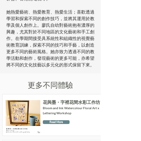
她熱愛藝術、熱愛教育、熱愛生活；喜歡透過
學習和探索不同的創作技巧，並將其運用於教
學及個人創作上。廖氏自幼對藝術抱有濃厚的
興趣，尤其對於不同地區的文化藝術和手工創
作。在學期間接受具系統性和組織性的視覺藝
術教育訓練，探索不同的技巧和手藝，以創造
更多不同的藝術風格。她亦致力透過不同的教
學活動和創作，發現藝術的更多可能，亦希望
將不同的文化技藝以多元化的形式保留下來。
更多不同體驗
花與墨・字裡花間水彩工作坊
Bloom and Ink Watercolour Floral Art x
Lettering Workshop
Read More