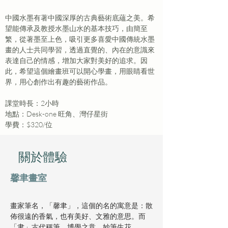
中國水墨有著中國深厚的古典藝術底蘊之美。希
望能傳承及教授水墨山水的基本技巧，由簡至
繁，從著墨至上色，吸引更多喜愛中國傳統水墨
畫的人士共同學習，透過直覺的、內在的意識來
表達自己的情感，增加大家對美好的追求。因
此，希望這個繪畫班可以開心學畫，用眼睛看世
界，用心創作出有趣的藝術作品。
課堂時長：2小時
地點：Desk-one 旺角、灣仔星街
學費：$320/位
​關於體驗
馨聿畫室
畫家筆名，「馨聿」，這個的名的寓意是：散
佈很遠的香氣，也有美好、文雅的意思。而
「聿」古代稱筆，博學之意，妙筆生花。