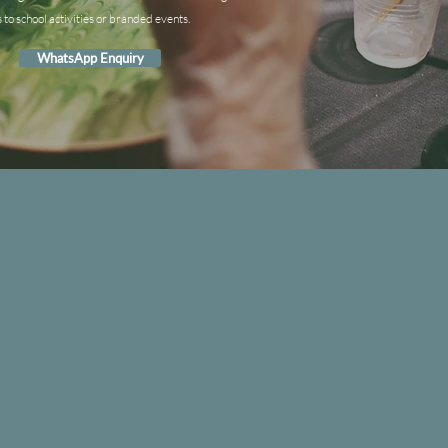
s to school activities or branded events.
WhatsApp Enquiry
IND US
seway
n
g
n
g
en
.