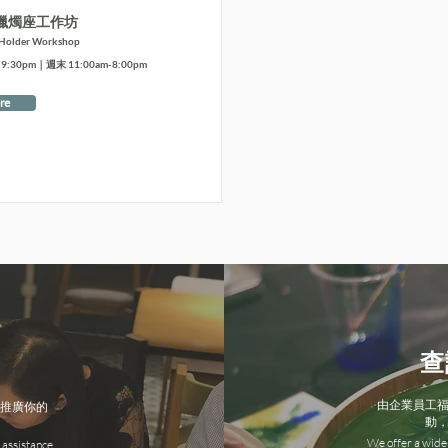
蠟燭座工作坊
 Holder Workshop
:30pm｜週末 11:00am-8:00pm
re
查
由企業員工
推廣你的
動
We offer a wide 
 assistance