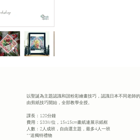
以聖誕為主題認識和諧粉彩繪畫技巧，認識日本不同老師
由剪紙技巧開始，全部教學全授。
課長：120分鐘
費用：$338/位，15x15cm畫紙連展示紙框
人數：2人成班，自由選主題，最多4人一班
**送獨特禮物