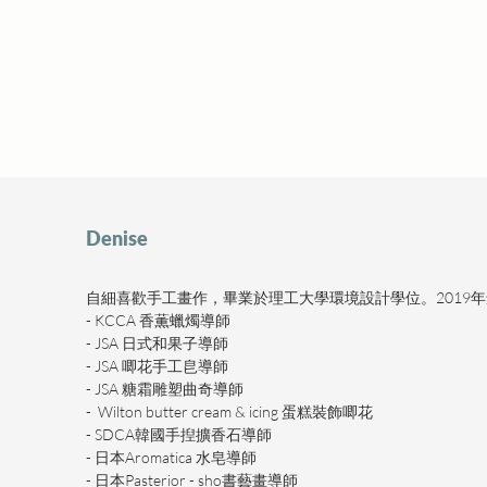
Denise
自細喜歡手工畫作，畢業於理工大學環境設計學位。2019
- KCCA 香薫蠟燭導師
- JSA 日式和果子導師
- JSA 唧花手工皀導師
- JSA 糖霜雕塑曲奇導師
-  Wilton butter cream & icing 蛋糕裝飾唧花
- SDCA韓國手揑擴香石導師
- 日本Aromatica 水皂導師
- 日本Pasterior - sho書藝畫導師