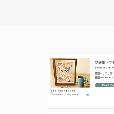
花與墨・字
Bloom and Ink Wa
星期一，二，三 10:4
星期六6:30pm - 
Read Mo