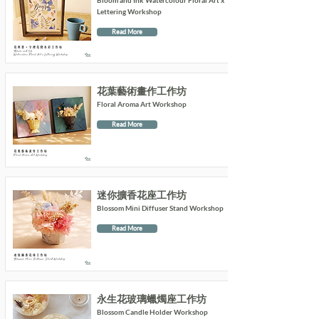
Bloom and Ink Watercolour Floral Art x
Lettering Workshop
Read More
花葉藝術畫作工作坊
Floral Aroma Art Workshop
Read More
迷你擴香花座工作坊
Blossom Mini Diffuser Stand Workshop
Read More
永生花玻璃蠟燭座工作坊
Blossom Candle Holder Workshop