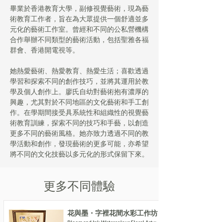
畢業於香港教育大學，副修視覺藝術，現為藝
術教育工作者，旨在為大眾提供一個舒適並多
元化的藝術工作室。曾經和不同的公私營機構
合作舉辦不同類型的藝術活動，包括聖雅各福
群會、香港開電視等。
她熱愛藝術、熱愛教育、熱愛生活；喜歡透過
學習和探索不同的創作技巧，並將其運用於教
學及個人創作上。廖氏自幼對藝術抱有濃厚的
興趣，尤其對於不同地區的文化藝術和手工創
作。在學期間接受具系統性和組織性的視覺藝
術教育訓練，探索不同的技巧和手藝，以創造
更多不同的藝術風格。她亦致力透過不同的教
學活動和創作，發現藝術的更多可能，亦希望
將不同的文化技藝以多元化的形式保留下來。
更多不同體驗
花與墨・字裡花間水彩工作坊