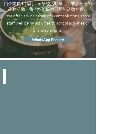
由企業員工福利，至學校活動單元，或者不同的
品牌活動，我們均能提供不同的活動方案。
We offer a wide range of event solutions, from
staff well-being activities to school activities or
branded events.
WhatsApp Enquiry
SPACE & SERVICE
We
create
space
for
work
efficiency.
-