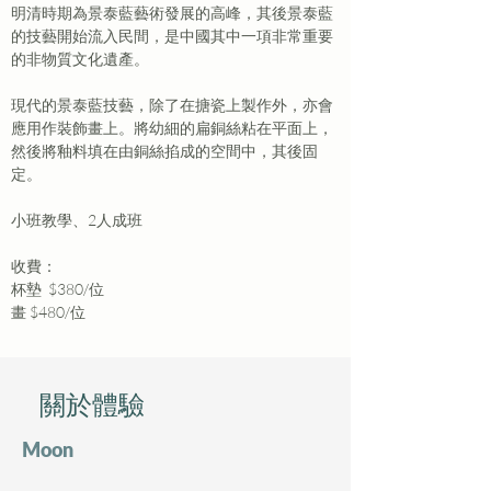
明清時期為景泰藍藝術發展的高峰，其後景泰藍
的技藝開始流入民間，是中國其中一項非常重要
的非物質文化遺產。
現代的景泰藍技藝，除了在搪瓷上製作外，亦會
應用作裝飾畫上。將幼細的扁銅絲粘在平面上，
然後將釉料填在由銅絲掐成的空間中，其後固
定。
小班教學、2人成班
收費：
杯墊  $380/位 
畫 $480/位 
​關於體驗
Moon