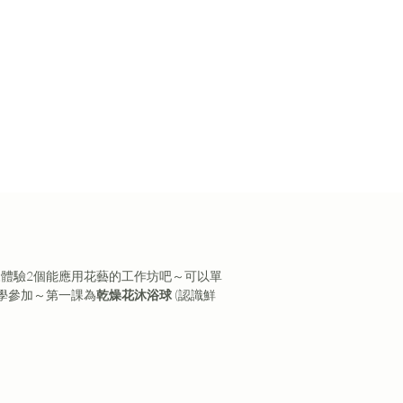
體驗2個能應用花藝的工作坊吧～可以單
學參加～第一課為
乾燥花沐浴球
 (認識鮮