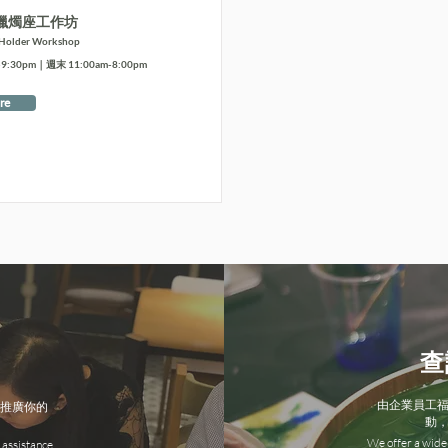
蠟燭座工作坊
 Holder Workshop
:30pm｜週末 11:00am-8:00pm
re
查
由企業員工
推廣你的
動
We offer a wide 
 assistance