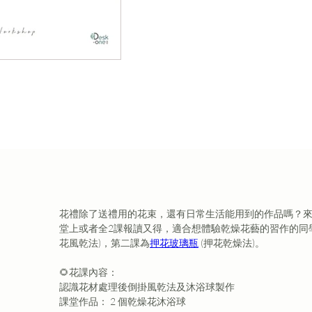
花禮除了送禮用的花束，還有日常生活能用到的作品嗎？來
堂上或者全2課報讀又得，適合想體驗乾燥花藝的習作的同
花風乾法)，第二課為
押花玻璃瓶
 (押花乾燥法)。
🌻花課內容：
認識花材處理後倒掛風乾法及沐浴球製作
課堂作品： 2 個乾燥花沐浴球