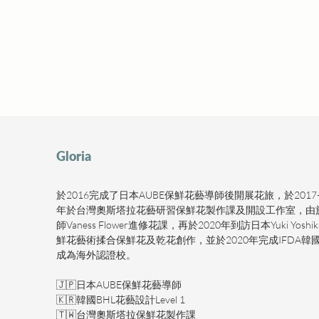
Gloria
於2016完成了日本AUBE保鮮花藝導師後開展花旅，於2017
年於台灣奧斯塔拉花藝研習保鮮花製作課及開設工作室，由
師Vaness Flower進修花課，再於2020年到訪日本Yuki Yos
鮮花藝術揉合保鮮花及乾花創作，並於2020年完成IFDA
成為海外認證校。   
🇯🇵日本AUBE保鮮花藝導師  
🇰🇷韓國BHL花藝設計Level 1  
🇹🇼台灣奧斯塔拉保鮮花製作課  