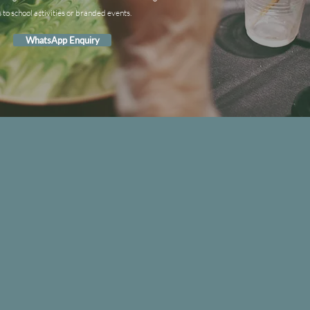
s to school activities or branded events.
WhatsApp Enquiry
IND US
seway
n
g
n
g
en
.