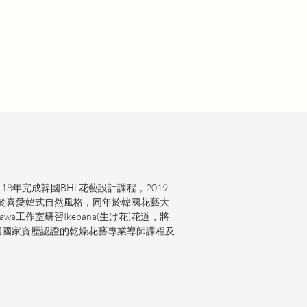
-18年完成韓國BHL花藝設計課程，2019
於喜愛韓式自然風格，同年於韓國花藝大
hikawa工作室研習Ikebana(生け花)花道，將
韓國國家資歷認證的乾燥花藝專業導師課程及