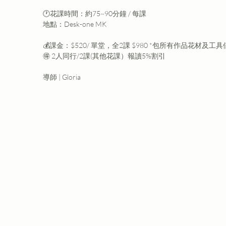
🕐花課時間：約75~90分鐘 / 每課
地點：Desk-one MK
💰課金：$520/ 單堂，全2課 $980 *包所有作品花材及工
🉐 2人同行/2課(其他花課）報讀5%割引
導師 | Gloria