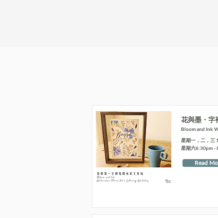
花與墨・字
Bloom and Ink Wa
星期一，二，三 10:4
星期六6:30pm - 
Read Mo