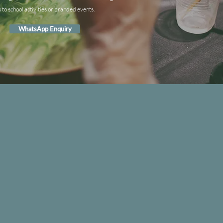
s to school activities or branded events.
WhatsApp Enquiry
IND US
seway
n
g
n
g
en
.