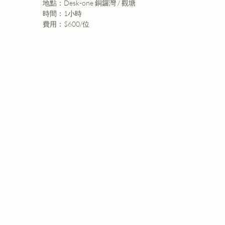
地點：Desk-one 銅鑼灣 / 觀塘
時間：1小時
費用：$600/位