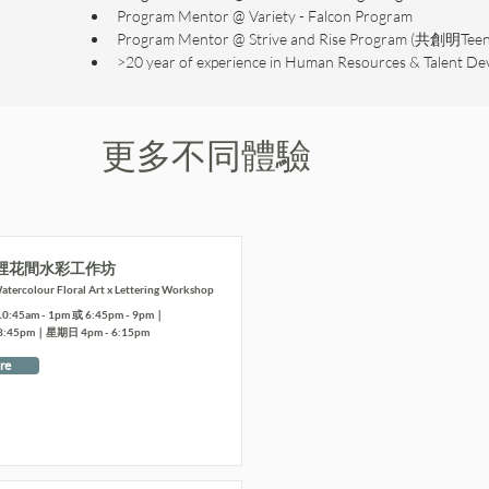
Program Mentor @ Variety - Falcon Program
Program Mentor @ Strive and Rise Program (共創明Teen
>20 year of experience in Human Resources & Talent D
更多不同體驗
裡花間水彩工作坊
tercolour Floral Art x Lettering Workshop
5am - 1pm 或 6:45pm - 9pm｜
8:45pm｜星期日 4pm - 6:15pm
re