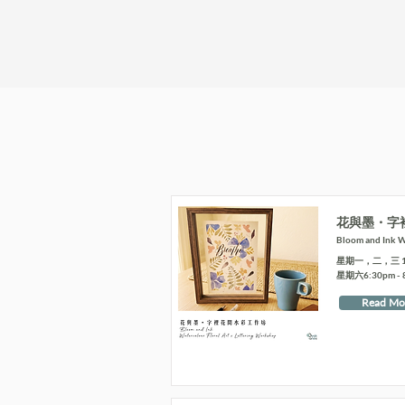
花與墨・字
Bloom and Ink Wa
星期一，二，三 10:4
星期六6:30pm - 
Read Mo