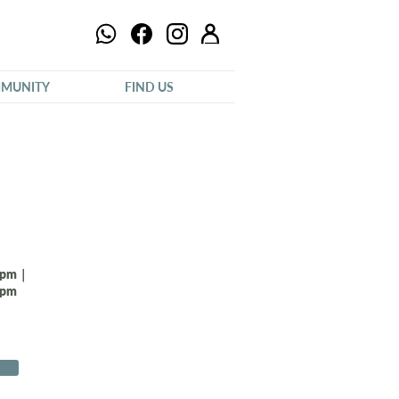
MUNITY
FIND US
0pm｜
0pm