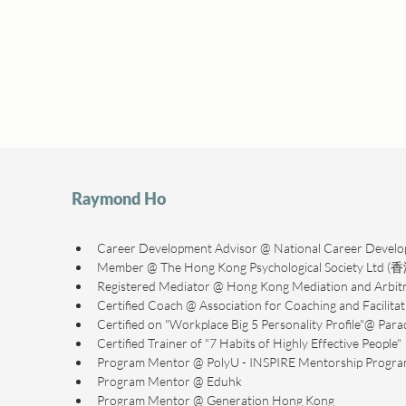
Raymond Ho
Career Development Advisor @ National Career De
Member @ The Hong Kong Psychological Society Lt
Registered Mediator @ Hong Kong Mediation and A
Certified Coach @ Association for Coaching and Facilitat
Certified on "Workplace Big 5 Personality Profile"@ Par
Certified Trainer of "7 Habits of Highly Effective People" 
Program Mentor @ PolyU - INSPIRE Mentorship Progr
Program Mentor @ Eduhk
Program Mentor @ Generation Hong Kong