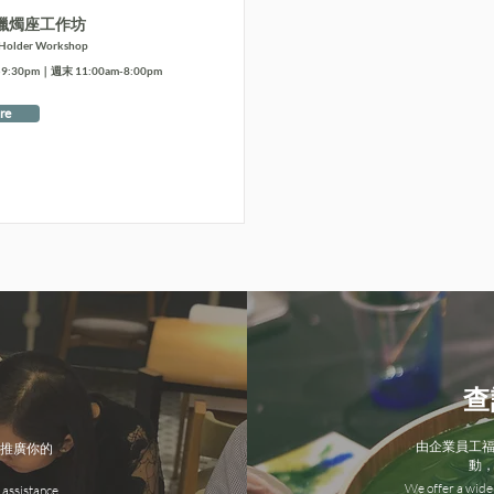
蠟燭座工作坊
 Holder Workshop
:30pm｜週末 11:00am-8:00pm
re
查
由企業員工
推廣你的
動
We offer a wide 
 assistance