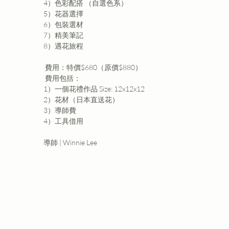
4）色彩配搭 （自選色系）

5）花器選擇

6）包裝選材

7）精美筆記

8）遇花旅程
 費用：
特價$680（
原價$880）
 費用包括：
1）一個花禮作品 Size: 12x12x12                        
2）花材（日本直送花）         
3）導師費                         
4）工具借用
導師 | Winnie Lee