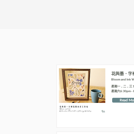
花與墨・字
Bloom and Ink Wa
星期一，二，三 10:4
星期六6:30pm - 
Read Mo