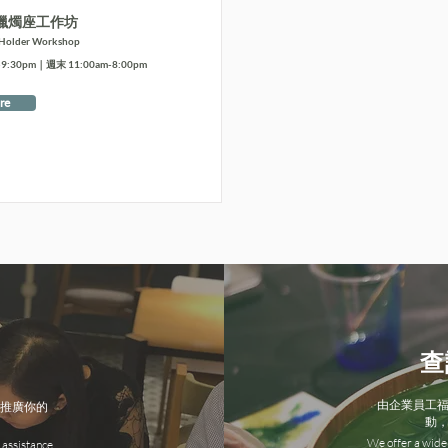
蠟燭座工作坊
 Holder Workshop
:30pm｜週末 11:00am-8:00pm
re
查
由企業員工
推廣你的
動
We offer a wide 
 assistance