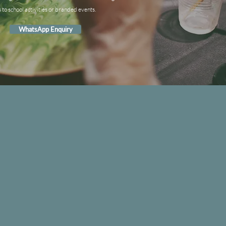
s to school activities or branded events.
WhatsApp Enquiry
IND US
seway
n
g
n
g
en
.