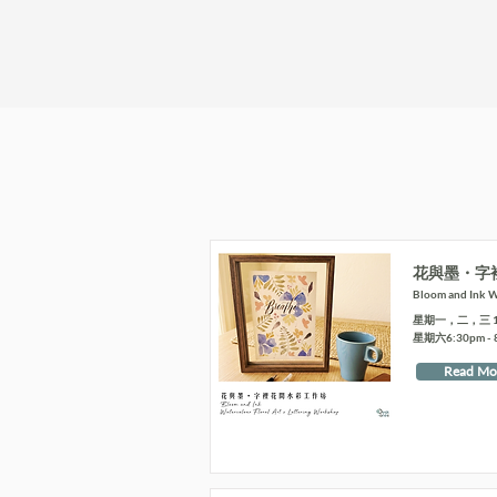
花與墨・字
Bloom and Ink Wa
星期一，二，三 10:4
星期六6:30pm - 
Read Mo