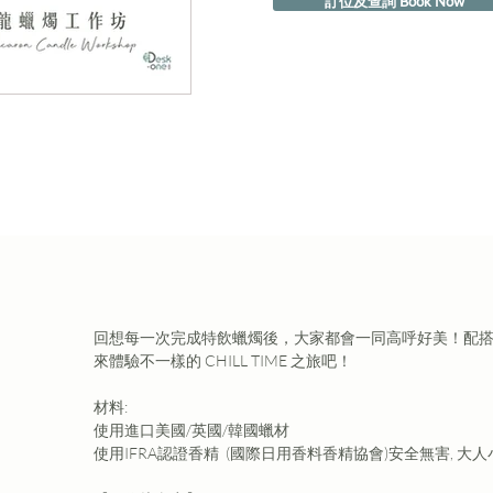
訂位及查詢 Book Now
回想每一次完成特飲蠟燭後，大家都會一同高呼好美！配
來體驗不一樣的 CHILL TIME 之旅吧！
材料:
使用進口美國/英國/韓國蠟材
使用IFRA認證香精  (國際日用香料香精協會)安全無害, 