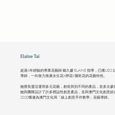
Elaine Tai
超過6年經驗的專業花藝師 戴久媛 ELAINE 指導，已獲UD
導師，一向致力推廣永生花X押花X麗乾花的花藝特色。
她擅長靈活運用多元花藝，創造與別不同的產品，並多次參
她與團隊設計了許多標誌性創意產品，並與澳門文化創意綜
2020獲邀為澳門文化局「線上創意手作教學」花藝導師。