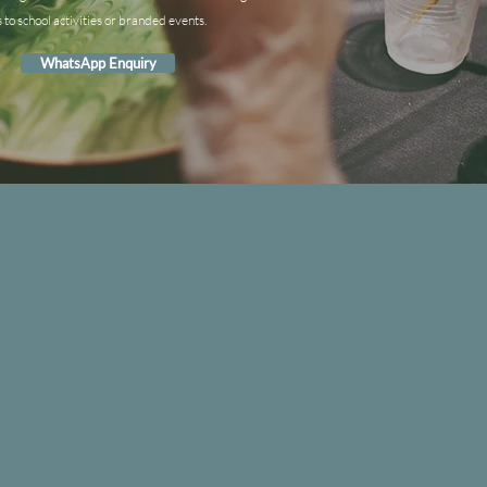
s to school activities or branded events.
WhatsApp Enquiry
IND US
seway
n
g
n
g
en
.