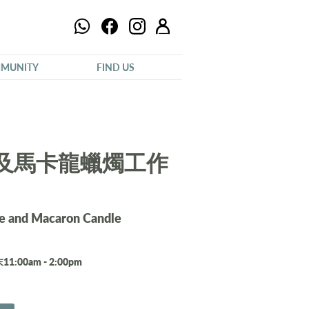
MUNITY
FIND US
及馬卡龍蠟燭工作
le and Macaron Candle
1:00am - 2:00pm