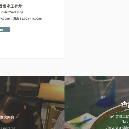
蠟燭座工作坊
 Holder Workshop
:30pm｜週末 11:00am-8:00pm
re
查
由企業員工
推廣你的
動
We offer a wide 
 assistance