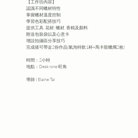
【工作坊內容】
認識不同蠟材特性
掌握蠟材溫度控制
學習色彩配搭技巧
提供工具, 花材, 蠟材, 香精及顏料
附送包裝袋以及心意卡
增設拍攝區分享技巧
完成後可帶走2份作品(氣泡特飲1杯+馬卡龍蠟燭2枚)
時間：2小時
地點：Desk-one 旺角
導師 | Elaine Tai