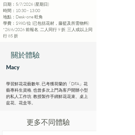
日期：5/7/2026 (星期日)
時間：10:30 - 13:00
地點：Desk-one 旺角
學費：$980/位 (已包括花材，藤籃及所需物料)
*28/6/2026 前報名, 二人同行 9 折, 三人或以上同
行 85 折
​關於體驗
Macy
學習鮮花花藝數年, 已考獲荷蘭的「DFA」花
藝專科生資格, 也曾多次上門為客戶開辦小型
的私人工作坊, 教授製作手綁鮮花花束、桌上
盆花、花盒等。
更多不同體驗