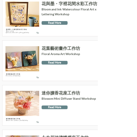
花與墨・字裡花間水彩工作坊
Bloom and Ink Watercolour Floral Art x
Lettering Workshop
Read More
花葉藝術畫作工作坊
Floral Aroma Art Workshop
Read More
迷你擴香花座工作坊
Blossom Mini Diffuser Stand Workshop
Read More