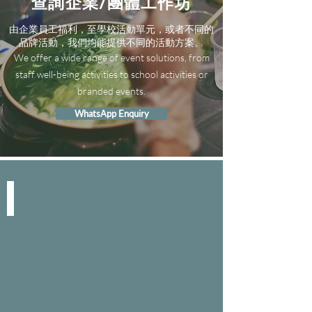
查詢企業/團體工作坊
由企業員工福利，至學校活動單元，或者不同的
品牌活動，我們均能提供不同的活動方案。
We offer a wide range of event solutions, from
staff well-being activities to school activities or
branded events.
WhatsApp Enquiry
SPACE & SERVICE
We
create
space
for
work
efficiency.