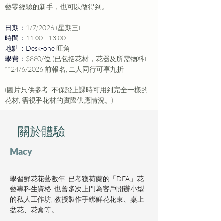
藝零經驗的新手，也可以做得到。
日期：
1/7/2026 (星期三)
時間：
11:00 - 13:00
地點：Desk-one 
旺角
學費：
$880/位 (已包括花材，花器及所需物料)
**24/6/2026 前報名, 二人同行可享九折
(圖片只供參考, 不保證上課時可用到完全一樣的
花材, 需視乎花材的實際供應情況。)
​關於體驗
Macy
學習鮮花花藝數年, 已考獲荷蘭的「DFA」花
藝專科生資格, 也曾多次上門為客戶開辦小型
的私人工作坊, 教授製作手綁鮮花花束、桌上
盆花、花盒等。