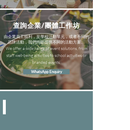
查詢企業/團體工作坊
由企業員工福利，至學校活動單元，或者不同的
品牌活動，我們均能提供不同的活動方案。
We offer a wide range of event solutions, from
staff well-being activities to school activities or
branded events.
WhatsApp Enquiry
SPACE & SERVICE
We