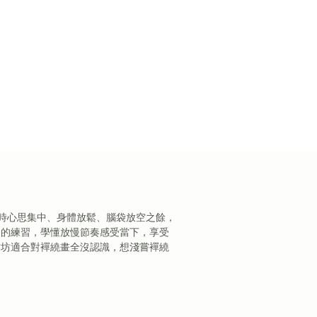
你在作畫時心思集中、身體放鬆、腦袋放空之餘，
常的練習，學懂放慢節奏感受當下，享受
作坊適合對襌繞畫全沒認識，想淺嘗襌繞