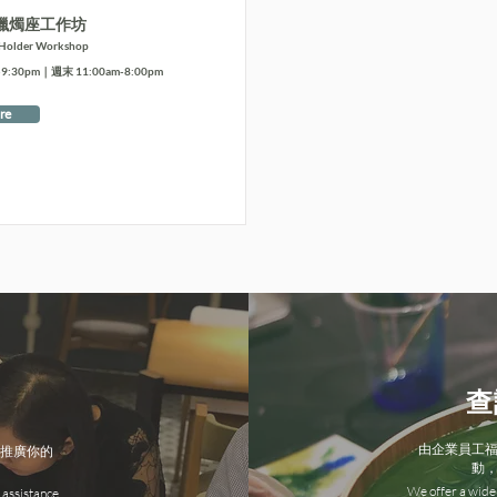
蠟燭座工作坊
 Holder Workshop
:30pm｜週末 11:00am-8:00pm
re
查
由企業員工
推廣你的
動
We offer a wide 
 assistance