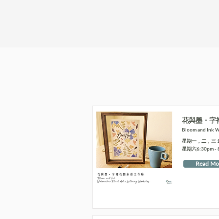
花與墨・字
Bloom and Ink Wa
星期一，二，三 10:4
星期六6:30pm - 
Read Mo