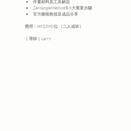
作畫材料及工具解說 
ZentangleMethod® 8大重要步驟
官方圖樣教授及成品分享  
費用：HK$390/位 （二人成班）
｜導師｜Larry