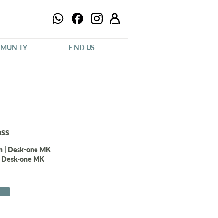
MUNITY
FIND US
ass
pm | Desk-one MK
 | Desk-one MK