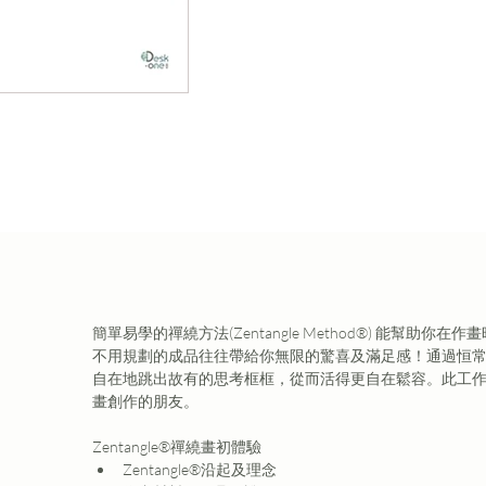
簡單易學的禪繞方法(Zentangle Method®) 能幫助
不用規劃的成品往往帶給你無限的驚喜及滿足感！通過恒
自在地跳出故有的思考框框，從而活得更自在鬆容。此工
畫創作的朋友。
Zentangle®禪繞畫初體驗 
Zentangle®沿起及理念 