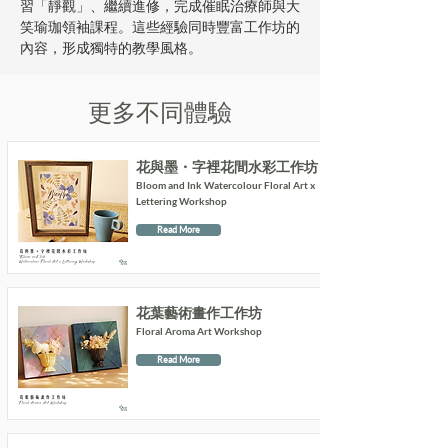
習「靜觀」、繼續進修，完成催眠治療師與大
笑瑜珈領袖課程。這些經驗同時豐富工作坊的
內容，形成獨特的教學風格。
更多不同體驗
花與墨・字裡花間水彩工作坊
Bloom and Ink Watercolour Floral Art x
Lettering Workshop
Read More
花葉藝術畫作工作坊
Floral Aroma Art Workshop
Read More