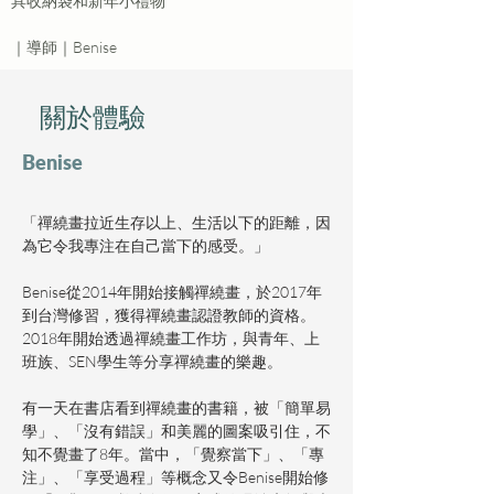
具收納袋和新年小禮物
｜導師｜Benise
​關於體驗
​Benise
「禪繞畫拉近生存以上、生活以下的距離，因
為它令我專注在自己當下的感受。」
Benise從2014年開始接觸禪繞畫，於2017年
到台灣修習，獲得禪繞畫認證教師的資格。
2018年開始透過禪繞畫工作坊，與青年、上
班族、SEN學生等分享禪繞畫的樂趣。
有一天在書店看到禪繞畫的書籍，被「簡單易
學」、「沒有錯誤」和美麗的圖案吸引住，不
知不覺畫了8年。當中，「覺察當下」、「專
注」、「享受過程」等概念又令Benise開始修