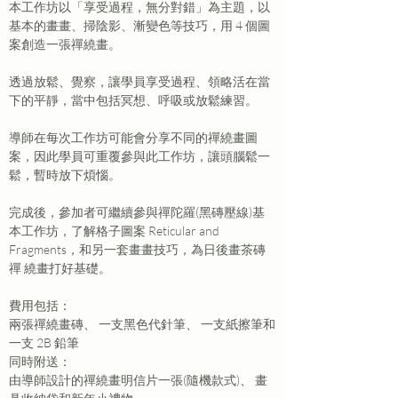
本工作坊以「享受過程，無分對錯」為主題，以
基本的畫畫、掃陰影、漸變色等技巧，用 4 個圖
案創造一張禪繞畫。
透過放鬆、覺察，讓學員享受過程、領略活在當
下的平靜，當中包括冥想、呼吸或放鬆練習。
導師在每次工作坊可能會分享不同的禪繞畫圖
案，因此學員可重覆參與此工作坊，讓頭腦鬆一
鬆，暫時放下煩惱。
完成後，參加者可繼續參與禪陀羅(黑磚壓線)基
本工作坊，了解格子圖案 Reticular and 
Fragments，和另一套畫畫技巧，為日後畫茶磚
禪 繞畫打好基礎。
費用包括：
兩張禪繞畫磚、 一支黑色代針筆、 一支紙擦筆和
一支 2B 鉛筆
同時附送：

由導師設計的禪繞畫明信片一張(隨機款式)、 畫