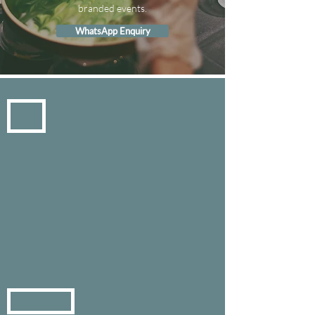
branded events.
WhatsApp Enquiry
SPACE & SERVICE
We
create
space
for
work
efficiency.
-
CLICK
HERE
-