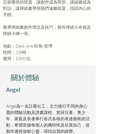
忘卻塵世的喧囂，讓創作成為冥想，讓線條成為
對話，讓禪繞畫帶領我們遠離喧囂，找回內心的
平靜。
教導禪繞畫創作理念及技巧，製作禪繞小布袋及
禪繞卡磚一張。
地點：Desk-one 旺角/荃灣
時間：2小時
費用：$380/位
​關於體驗
Angel
Angel為一名註冊社工，主力推行不同的身心
靈的體驗活動及證書課程。曾與兒童、青少
年、家庭及長者舉行各式各樣的表達藝術的活
動，希望宣揚每個人的獨特性及欣賞自己，從
製作過程放鬆心靈，尋找自我的經歷。