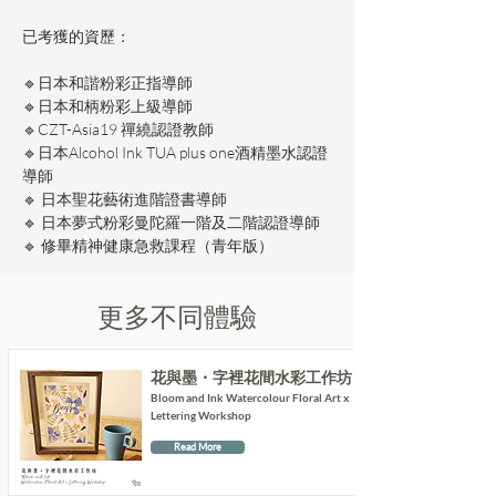
已考獲的資歷：
🔹日本和諧粉彩正指導師 
🔹日本和柄粉彩上級導師 
🔹CZT-Asia19 禪繞認證教師 
🔹日本Alcohol Ink TUA plus one酒精墨水認證
導師 
🔹 日本聖花藝術進階證書導師
🔹 日本夢式粉彩曼陀羅一階及二階認證導師 
🔹 修畢精神健康急救課程（青年版）
更多不同體驗
花與墨・字裡花間水彩工作坊
Bloom and Ink Watercolour Floral Art x
Lettering Workshop
Read More