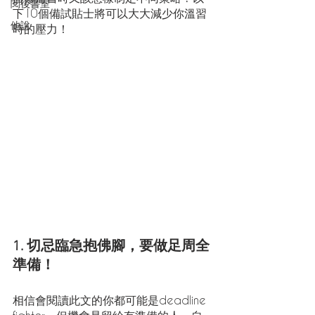
閱後書室
下10個備試貼士將可以大大減少你溫習
他說
時的壓力！
1. 切忌臨急抱佛腳，要做足周全
準備！
相信會閱讀此文的你都可能是deadline 