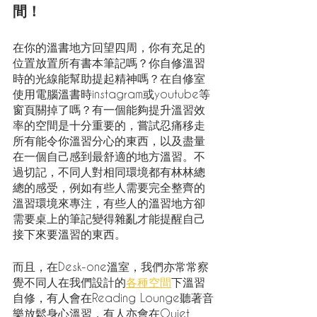
間！
在你的溫書地方回望四周，你有充足的
位置放置所有書本筆記嗎？你自修溫習
時的光線能幫助提起精神嗎？在自修室
使用電腦溫書時instagram或youtube等
窗頁關掉了嗎？有一個能夠提升溫習效
率的空間是十分重要的，嘗試忍痛移走
所有能令你溫習分心的東西，以及盡量
在一個自己感到最舒適的地方溫習。不
過切記，不同人對相同環境都有林林總
總的感受，例如有些人需要完全整齊的
溫習環境來專注，有些人的溫習地方卻
需要桌上的筆記變得雜亂才能提醒自己
接下來要溫習的東西。
而且，在Desk-one溫室，我們亦常常察
覺不同人在我們設計的
各種空間
下溫習
自修，有人會在Reading Lounge聽著音
樂放鬆身心溫習，有人亦會在Quiet 