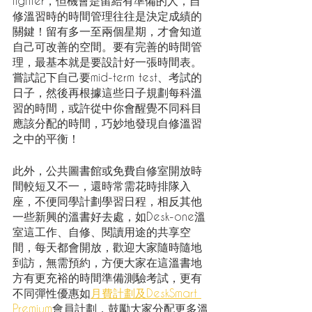
fighter，但機會是留給有準備的人，自
修溫習時的時間管理往往是決定成績的
關鍵！留有多一至兩個星期，才會知道
自己可改善的空間。要有完善的時間管
理，最基本就是要設計好一張時間表。
嘗試記下自己要mid-term test、考試的
日子，然後再根據這些日子規劃每科溫
習的時間，或許從中你會醒覺不同科目
應該分配的時間，巧妙地發現自修溫習
之中的平衡！
此外，公共圖書館或免費自修室開放時
間較短又不一，還時常需花時排隊入
座，不便同學計劃學習日程，相反其他
一些新興的溫書好去處，如Desk-one溫
室這工作、自修、閱讀用途的共享空
間，每天都會開放，歡迎大家隨時隨地
到訪，無需預約，方便大家在這溫書地
方有更充裕的時間準備測驗考試，更有
不同彈性優惠如
月費計劃
及
DeskSmart 
Premium
會員計劃，鼓勵大家分配更多溫