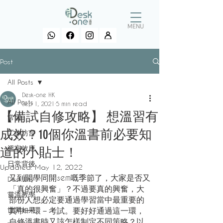
MENU
Post
All Posts
Desk-one HK
All Posts
Sep 1, 2021
5 min read
【備試自修攻略】 想溫習有
常習
成效？10個你溫書前必要知
工作坊言
溫室效應
道的小貼士！
日常背後
Updated:
May 12, 2022
又到開學同開sem嘅季節了，大家是否又
DeskWhy
「真的很興奮」？不過要真的興奮，大
嘗溫教學
部份人想必定要通過學習當中最重要的
世界如果
其中一環－考試。要好好通過這一環，
自修溫書時又該怎樣制定不同策略？以