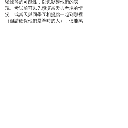
騷擾等的可能性，以免影響他們的表
現。考試前可以先預演當天去考場的情
況，或當天與同學互相提點一起到那裡
（但請確保他們是準時的人），便能萬
無一失了。千萬不要看輕意外中的慌亂
能造成的嚴重性呢！
10. 多喝水