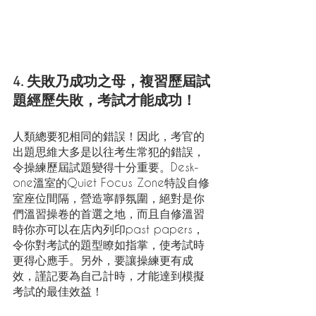
4. 失敗乃成功之母，複習歷屆試
題經歷失敗，考試才能成功！
人類總要犯相同的錯誤！因此，考官的
出題思維大多是以往考生常犯的錯誤，
令操練歷屆試題變得十分重要。Desk-
one溫室的Quiet Focus Zone特設自修
室座位間隔，營造寧靜氛圍，絕對是你
們溫習操卷的首選之地，而且自修溫習
時你亦可以在店內列印past papers，
令你對考試的題型瞭如指掌，使考試時
更得心應手。另外，要讓操練更有成
效，謹記要為自己計時，才能達到模擬
考試的最佳效益！