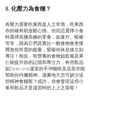
8. 化壓力為食糧？
有壓力需要吃東西是人之常情，吃東西
亦的確有助放鬆心情。但切忌選擇小食
時選擇高鹽高糖的零食，如薯片、蝦條
等等，因為它們其實比一般食物會更慢
釋放你所需的能量，窒礙你休息後立刻
專注！相反，有營養的食物如藍莓及果
仁能提升你的記憶和專注力，有些飲品
如Desk-one溫室的手沖咖啡及花茶亦能
幫助你抖擻精神。溫書地方怎可缺少這
些精神食糧呢？或許，你會發現這些小
食和飲品才是溫習時的上上之策呢！